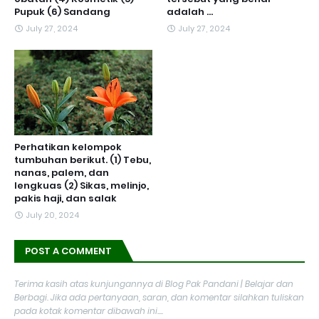
Pupuk (6) Sandang
adalah ...
July 27, 2024
July 27, 2024
Perhatikan kelompok
tumbuhan berikut. (1) Tebu,
nanas, palem, dan
lengkuas (2) Sikas, melinjo,
pakis haji, dan salak
July 20, 2024
POST A COMMENT
Terima kasih atas kunjungannya di Blog Pak Pandani | Belajar dan
Berbagi. Jika ada pertanyaan, saran, dan komentar silahkan tuliskan
pada kotak komentar dibawah ini....