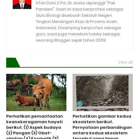
Irfan Dani,S.Pd.,Gr. biasa dipanggil "Pak
Pandani". Saat ini saya berprofesi sebagai
Guru Biologi disebuah Sekolah Negeri
Tingkat Menengah Atas di Provinsi Aceh.
Indonesia. Disamping berprofesi sebagai
guru, saya juga menekuni hobby sebagai
seorang Blogger sejak tahun 2009.
View all
Perhatikan pemanfaatan
Perhatikan gambar kedua
keanekaragaman hayati
ekosistem berikut.
berikut. (1) Aspek budaya
Pernyataan perbandingan
(2) Pangan (3) Obat-
antara kedua ekosistem
obatan (4) Kosmetik (5)
tersebut yang benar