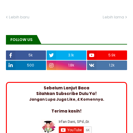
Lebih baru
Lebih lama
FOLLOW US
5k
3.1k
5.9k
500
1.8k
1.2k
Sebelum Lanjut Baca
Silahkan Subscribe Dulu Ya!
Jangan Lupa Juga Like, & Komennya.
Terima kasih!