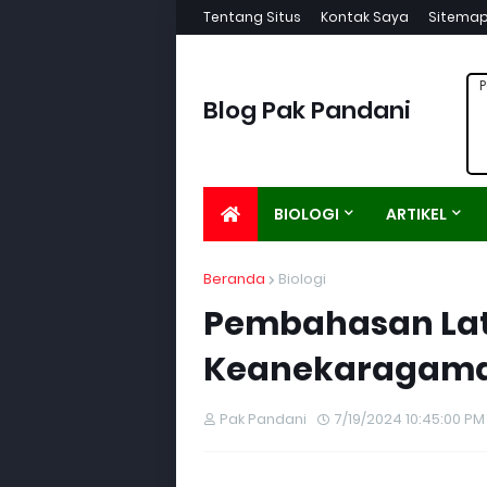
Tentang Situs
Kontak Saya
Sitema
P
Blog Pak Pandani
BIOLOGI
ARTIKEL
Beranda
Biologi
Pembahasan Lati
Keanekaragama
Pak Pandani
7/19/2024 10:45:00 PM