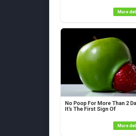
More det
No Poop For More Than 2 Da
It's The First Sign Of
More det