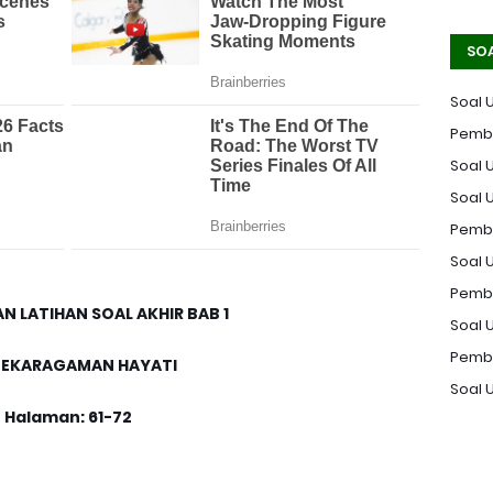
SO
Soal 
Pemba
Soal U
Soal 
Pemba
Soal U
Pemba
 LATIHAN SOAL AKHIR BAB 1
Soal 
Pemba
EKARAGAMAN HAYATI
Soal 
Halaman: 61-72