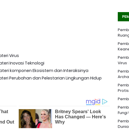
PEM
Pemba
Ruang
Pemba
Kean
teri Virus
Pemba
Virus
teri Inovasi Teknologi
ateri komponen Ekosistem dan Interaksinya
Pemba
Archa
teri Perubahan dan Pelestarian Lingkungan Hidup
Pemba
Proti
Pemba
Pemba
Fungi
Pemba
Dunia