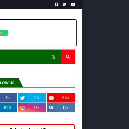
pp
LLOW US
5k
3.1k
5.9k
500
1.8k
1.2k