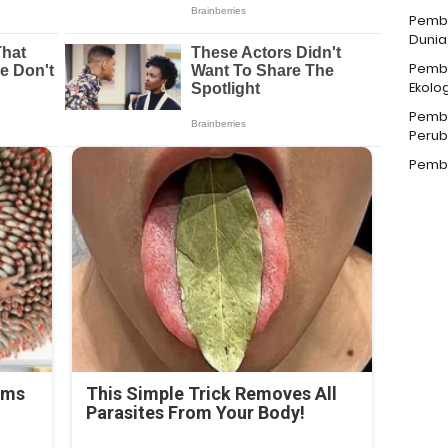
Pemba
Dunia
Pemba
Ekolog
Pemba
Perub
Pemba
rms
This Simple Trick Removes All
Parasites From Your Body!