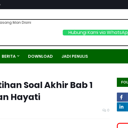
p
asang Iklan Disini
Hubungi Kami via WhatsA
BERITA
DOWNLOAD
JADI PENULIS
han Soal Akhir Bab 1
FO
n Hayati
0