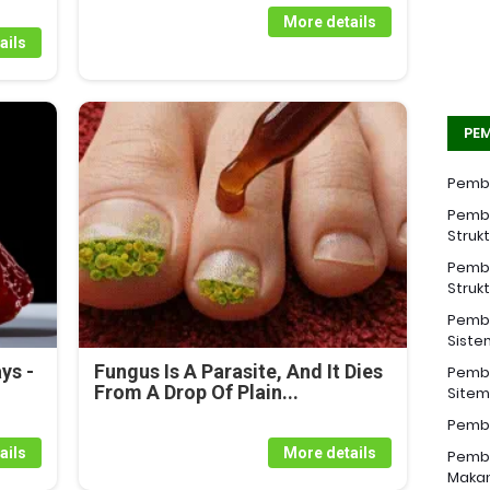
More details
ails
PEM
Pemba
Pemba
Struk
Pemba
Struk
Pemba
Siste
ys -
Fungus Is A Parasite, And It Dies
Pemba
From A Drop Of Plain...
Sitem 
Pemba
ails
More details
Pemba
Makan