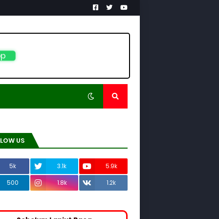
p
LLOW US
5k
3.1k
5.9k
500
1.8k
1.2k