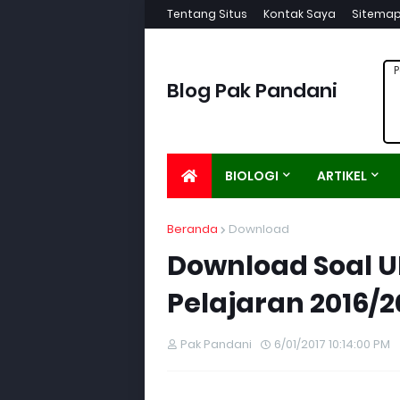
Tentang Situs
Kontak Saya
Sitema
P
Blog Pak Pandani
BIOLOGI
ARTIKEL
Beranda
Download
Download Soal U
Pelajaran 2016/20
Pak Pandani
6/01/2017 10:14:00 PM