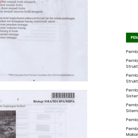
PEM
Pemba
Pemba
Struk
Pemba
Struk
Pemba
Siste
Pemba
Sitem 
Pemba
Pemba
Makan