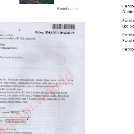
Pemba
Dunia
Pemba
Ekolog
Pemba
Perub
Pemba