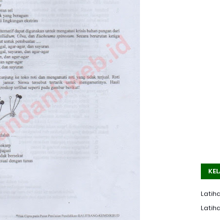
KEL
Latiha
Latiha