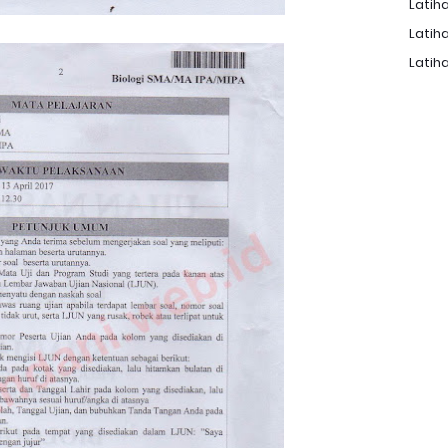
Latiha
Latiha
Latiha