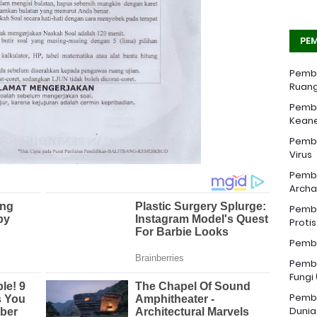
PEM
Pemba
Ruang
Pemba
Kean
Pemba
Virus
Pemba
Archa
Pemba
Proti
Pemba
Pemba
Fungi
Pemba
Dunia