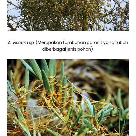
A.
Viscum
sp. (Merupakan tumbuhan parasit yang tubuh
diberbagai jenis pohon)