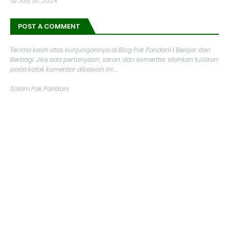
July 20, 2024
POST A COMMENT
Terima kasih atas kunjungannya di Blog Pak Pandani | Belajar dan
Berbagi. Jika ada pertanyaan, saran, dan komentar silahkan tuliskan
pada kotak komentar dibawah ini....
Salam Pak Pandani