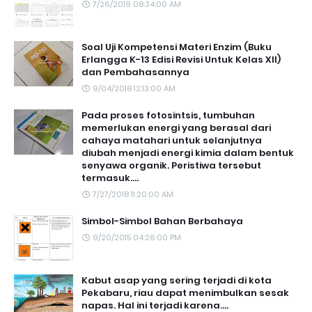
7/26/2019 08:34:00 AM
Soal Uji Kompetensi Materi Enzim (Buku
Erlangga K-13 Edisi Revisi Untuk Kelas XII)
dan Pembahasannya
9/04/2018 12:13:00 AM
Pada proses fotosintsis, tumbuhan
memerlukan energi yang berasal dari
cahaya matahari untuk selanjutnya
diubah menjadi energi kimia dalam bentuk
senyawa organik. Peristiwa tersebut
termasuk....
7/27/2018 11:20:00 AM
Simbol-Simbol Bahan Berbahaya
9/20/2015 04:26:00 PM
Kabut asap yang sering terjadi di kota
Pekabaru, riau dapat menimbulkan sesak
napas. Hal ini terjadi karena....