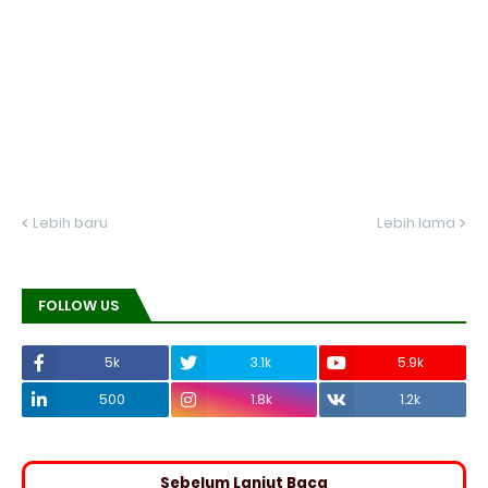
Lebih baru
Lebih lama
FOLLOW US
5k
3.1k
5.9k
500
1.8k
1.2k
Sebelum Lanjut Baca