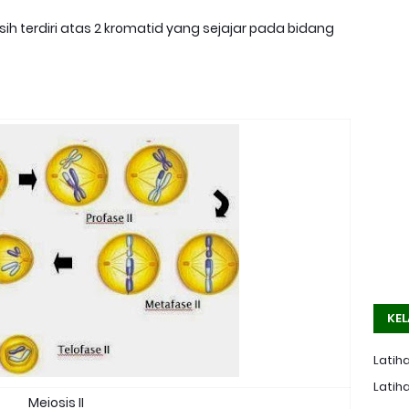
ih terdiri atas 2 kromatid yang sejajar pada bidang
KEL
Latiha
Latiha
Meiosis II