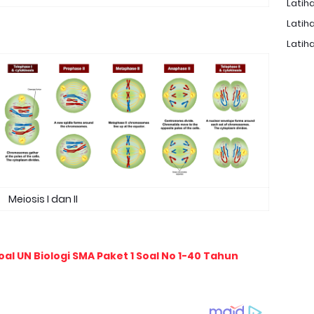
Latiha
Latiha
Latiha
Meiosis I dan II
l UN Biologi SMA Paket 1 Soal No 1-40 Tahun