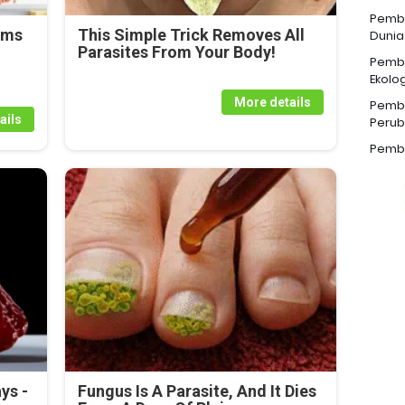
Pemba
rms
This Simple Trick Removes All
Dunia
Parasites From Your Body!
Pemba
Ekolog
More details
Pemba
ails
Perub
Pemba
ys -
Fungus Is A Parasite, And It Dies