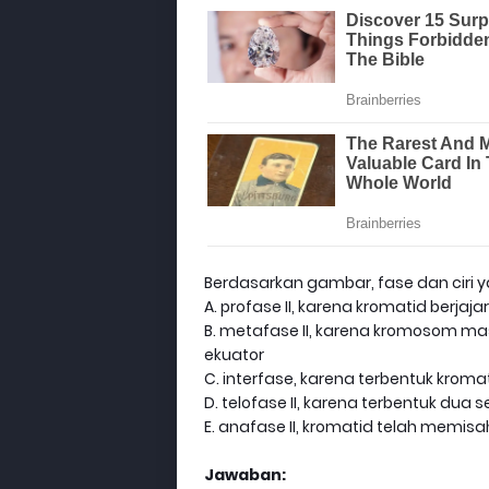
Berdasarkan gambar, fase dan ciri ya
A. profase II, karena kromatid berjaj
B. metafase II, karena kromosom mas
ekuator
C. interfase, karena terbentuk krom
D. telofase II, karena terbentuk du
E. anafase II, kromatid telah memisa
Jawaban: