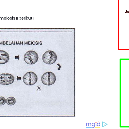
Ja
iosis II berikut!