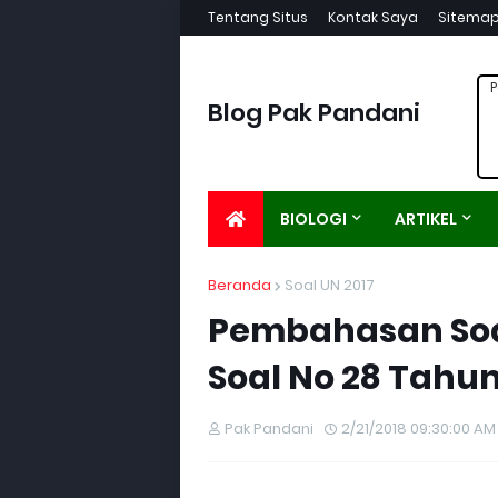
Tentang Situs
Kontak Saya
Sitema
P
Blog Pak Pandani
BIOLOGI
ARTIKEL
Beranda
Soal UN 2017
Pembahasan Soal
Soal No 28 Tahun
Pak Pandani
2/21/2018 09:30:00 AM