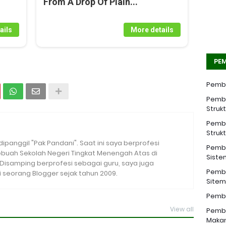
From A Drop Of Plain...
ails
More details
PEM
Pemba
Pemba
Struk
Pemba
Struk
 dipanggil "Pak Pandani". Saat ini saya berprofesi
Pemba
sebuah Sekolah Negeri Tingkat Menengah Atas di
Siste
. Disamping berprofesi sebagai guru, saya juga
Pemba
seorang Blogger sejak tahun 2009.
Sitem 
Pemba
View all
Pemba
Makan