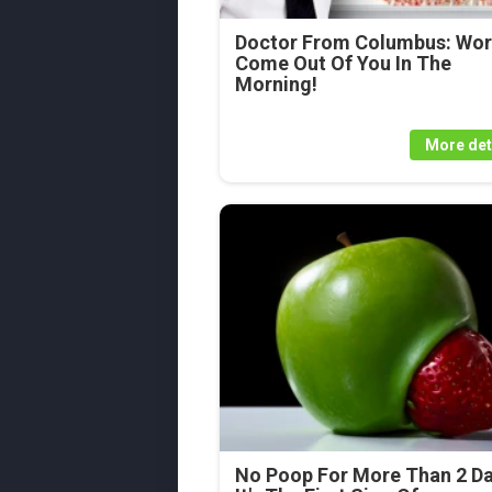
Doctor From Columbus: Wo
Come Out Of You In The
Morning!
More det
No Poop For More Than 2 Da