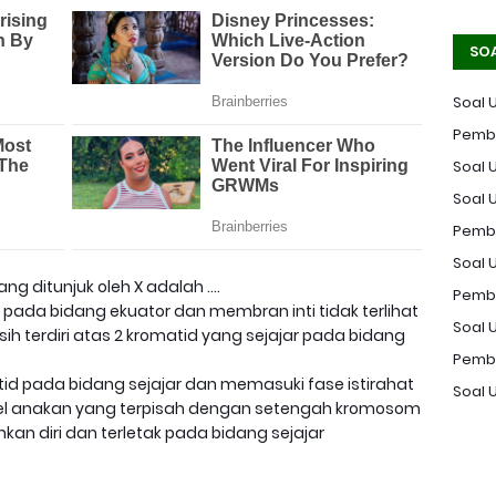
SO
Soal 
Pemba
Soal U
Soal 
Pemba
Soal U
ng ditunjuk oleh X adalah ….
Pemba
ar pada bidang ekuator dan membran inti tidak terlihat
Soal 
ih terdiri atas 2 kromatid yang sejajar pada bidang
Pemba
atid pada bidang sejajar dan memasuki fase istirahat
Soal 
a sel anakan yang terpisah dengan setengah kromosom
hkan diri dan terletak pada bidang sejajar