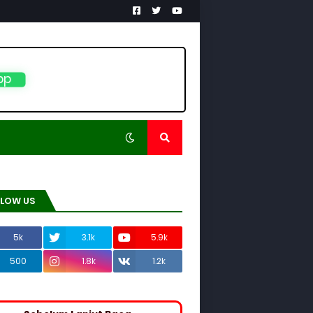
pp
LLOW US
5k
3.1k
5.9k
500
1.8k
1.2k