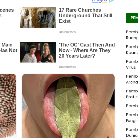
PEM
Pemba
Ruang
Pemba
Kean
Pemba
Virus
Pemba
Archa
Pemba
Proti
Pemba
Pemba
Fungi
Pemba
Dunia