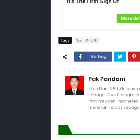
It's The First Sign Of
More det
Tags
Soal UN 2017
Berbagi
Pak Pandani
Irfan Dani,S.Pd.,Gr. biasa
sebagai Guru Biologi di
Provinsi Aceh. Indonesia
menekuni hobby sebagai 