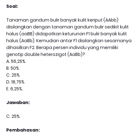
Soal:
Tanaman gandum bulir banyak kulit keriput (AAbb)
disilangkan dengan tanaman gandum bulir sedikit kulit
halus (aaBB) didapatkan keturunan F1 bulir banyak kulit
halus (AaBb). Kemudian antar F1 disilangkan sesamanya
dihasilkan F2. Berapa persen individu yang memiliki
genotip double heterozigot (AaBb)?
A. 56,25%.
B. 50%.
C. 25%.
D. 18,75%.
E. 6,25%.
Jawaban:
C. 25%.
Pembahasan: