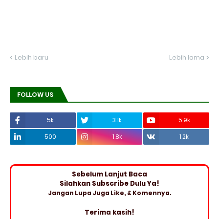
Lebih baru
Lebih lama
FOLLOW US
5k
3.1k
5.9k
500
1.8k
1.2k
Sebelum Lanjut Baca
Silahkan Subscribe Dulu Ya!
Jangan Lupa Juga Like, & Komennya.
Terima kasih!