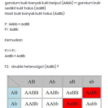
gandum bulir banyak kulit keriput (AAbb) >< gandum bulir
sedikit kulit halus (aaBB)
Hasil: bulir banyak kulit halus (AaBb)
P : AAbb × aaBB
F1 : AaBb
Kemudian:
F1 >< F1 :
AaBb × AaBb
F2 : double heterozigot (AaBb) ?