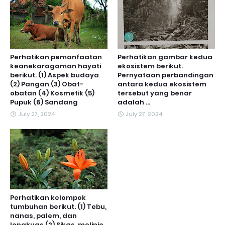
Perhatikan pemanfaatan
Perhatikan gambar kedua
keanekaragaman hayati
ekosistem berikut.
berikut. (1) Aspek budaya
Pernyataan perbandingan
(2) Pangan (3) Obat-
antara kedua ekosistem
obatan (4) Kosmetik (5)
tersebut yang benar
Pupuk (6) Sandang
adalah ...
July 27, 2024
July 27, 2024
Perhatikan kelompok
tumbuhan berikut. (1) Tebu,
nanas, palem, dan
lengkuas (2) Sikas, melinjo,