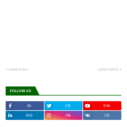
Lebih baru
Lebih lama
FOLLOW US
5k
3.1k
5.9k
500
1.8k
1.2k