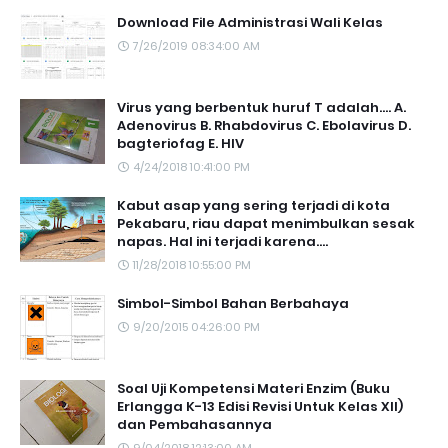
Download File Administrasi Wali Kelas
7/26/2019 08:34:00 AM
Virus yang berbentuk huruf T adalah.... A.
Adenovirus B. Rhabdovirus C. Ebolavirus D.
bagteriofag E. HIV
4/24/2018 10:41:00 PM
Kabut asap yang sering terjadi di kota
Pekabaru, riau dapat menimbulkan sesak
napas. Hal ini terjadi karena....
11/28/2018 10:55:00 PM
Simbol-Simbol Bahan Berbahaya
9/20/2015 04:26:00 PM
Soal Uji Kompetensi Materi Enzim (Buku
Erlangga K-13 Edisi Revisi Untuk Kelas XII)
dan Pembahasannya