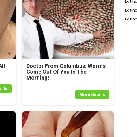
Latiha
Latiha
Latiha
ll
Doctor From Columbus: Worms
Come Out Of You In The
Morning!
ails
More details