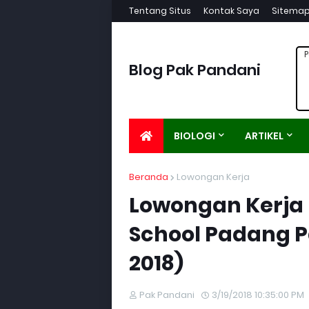
Tentang Situs
Kontak Saya
Sitema
P
Blog Pak Pandani
BIOLOGI
ARTIKEL
Beranda
Lowongan Kerja
Lowongan Kerja 
School Padang Pa
2018)
Pak Pandani
3/19/2018 10:35:00 PM