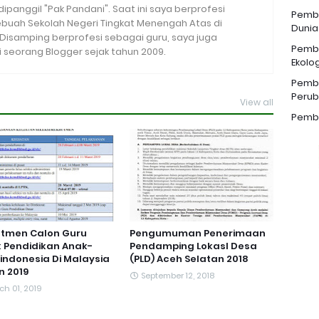
 dipanggil "Pak Pandani". Saat ini saya berprofesi
Pemba
sebuah Sekolah Negeri Tingkat Menengah Atas di
Dunia
. Disamping berprofesi sebagai guru, saya juga
Pemba
seorang Blogger sejak tahun 2009.
Ekolog
Pemba
Perub
View all
Pemba
utmen Calon Guru
Pengumuman Penerimaan
 Pendidikan Anak-
Pendamping Lokasl Desa
indonesia Di Malaysia
(PLD) Aceh Selatan 2018
n 2019
September 12, 2018
ch 01, 2019