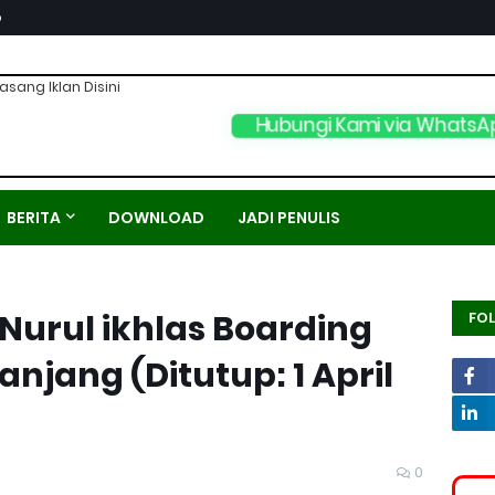
p
asang Iklan Disini
Hubungi Kami via WhatsA
BERITA
DOWNLOAD
JADI PENULIS
Nurul ikhlas Boarding
FO
njang (Ditutup: 1 April
0