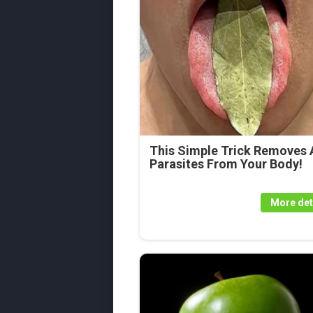
This Simple Trick Removes A
Parasites From Your Body!
More det