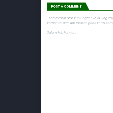
POST A COMMENT
Terima kasih atas kunjungannya di Blog Pak
komentar silahkan tuliskan pada kotak komen
Salam Pak Pandani