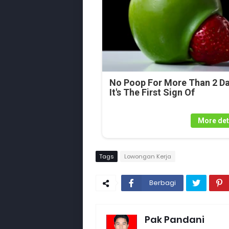
No Poop For More Than 2 Da
It's The First Sign Of
More det
Tags
Lowongan Kerja
Berbagi
Pak Pandani