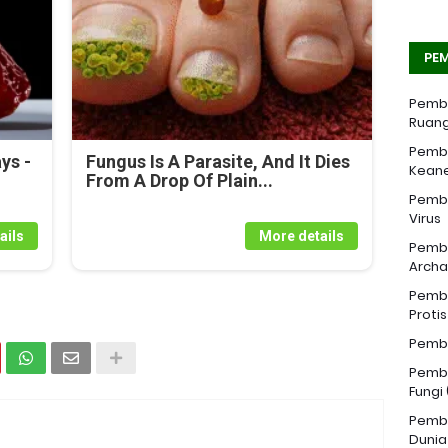
PEM
Pemba
Ruang
Pemba
ys -
Fungus Is A Parasite, And It Dies
Kean
From A Drop Of Plain...
Pemba
Virus
ails
More details
Pemba
Archa
Pemba
Proti
Pemba
Pemba
Fungi
Pemba
Dunia