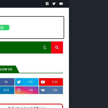
pp
LLOW US
5k
3.1k
5.9k
500
1.8k
1.2k