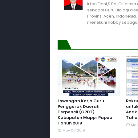
Irfan Dani,S.Pd.,Gr. biasa
sebagai Guru Biologi di
Provinsi Aceh. Indonesia
menekuni hobby sebagai 
Lowongan Kerja Guru
Rekr
Penggerak Daerah
untuk
Terpencil (GPDT)
Anak 
Kabupaten Mappi, Papua
Tahu
Tahun 2019
Mar
May 08, 2019