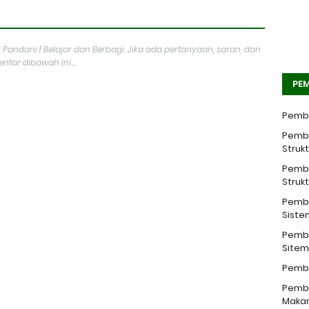
 Pandani | Belajar dan Berbagi. Jika ada pertanyaan, saran, dan
tar dibawah ini....
PEM
Pemba
Pemba
Struk
Pemba
Struk
Pemba
Siste
Pemba
Sitem 
Pemba
Pemba
Makan