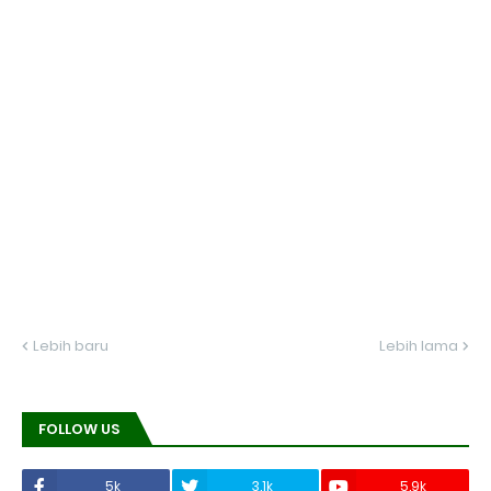
Lebih baru
Lebih lama
FOLLOW US
5k
3.1k
5.9k