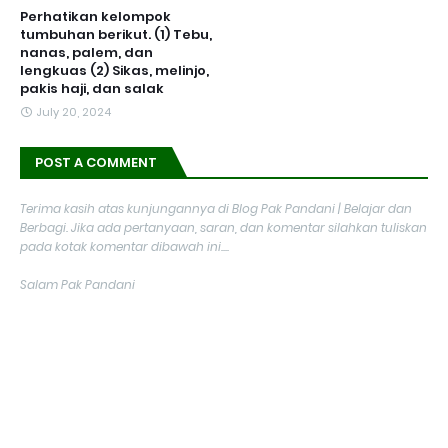
Perhatikan kelompok
tumbuhan berikut. (1) Tebu,
nanas, palem, dan
lengkuas (2) Sikas, melinjo,
pakis haji, dan salak
July 20, 2024
POST A COMMENT
Terima kasih atas kunjungannya di Blog Pak Pandani | Belajar dan
Berbagi. Jika ada pertanyaan, saran, dan komentar silahkan tuliskan
pada kotak komentar dibawah ini....
Salam Pak Pandani