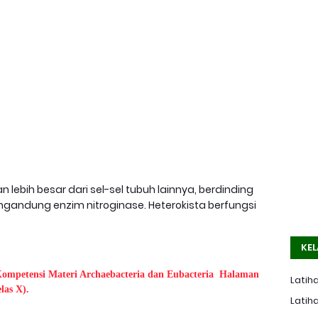
 lebih besar dari sel-sel tubuh lainnya, berdinding
engandung enzim nitroginase. Heterokista berfungsi
KEL
Kompetensi Materi Archaebacteria dan Eubacteria Halaman
Latiha
las X).
Latiha