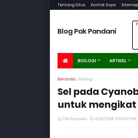
Tentang Situs
Kontak Saya
Sitema
P
Blog Pak Pandani
BIOLOGI
ARTIKEL
Beranda
Biologi
Sel pada Cyanob
untuk mengikat n
Pak Pandani
4/30/2018 11:03:00 PM