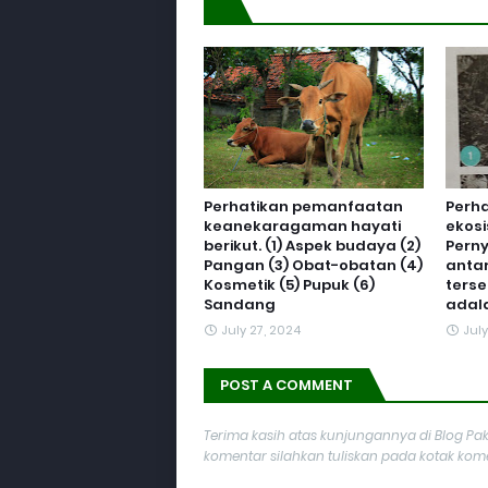
Perhatikan pemanfaatan
Perh
keanekaragaman hayati
ekosi
berikut. (1) Aspek budaya (2)
Pern
Pangan (3) Obat-obatan (4)
anta
Kosmetik (5) Pupuk (6)
terse
Sandang
adalah
July 27, 2024
July
POST A COMMENT
Terima kasih atas kunjungannya di Blog Pak
komentar silahkan tuliskan pada kotak komen