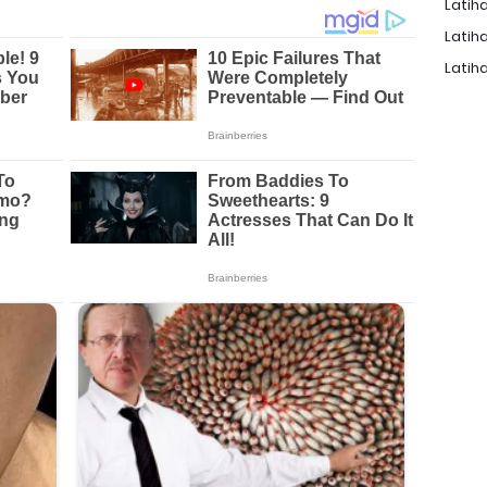
Latiha
Latiha
Latiha