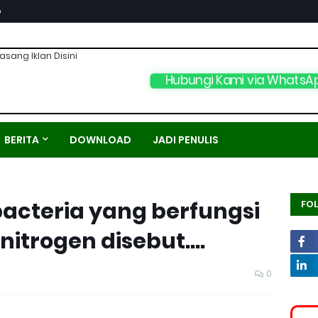
p
asang Iklan Disini
Hubungi Kami via WhatsA
BERITA
DOWNLOAD
JADI PENULIS
acteria yang berfungsi
FO
itrogen disebut....
0