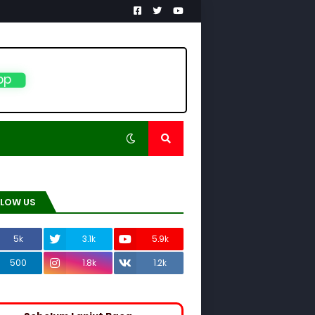
pp
LLOW US
5k
3.1k
5.9k
500
1.8k
1.2k