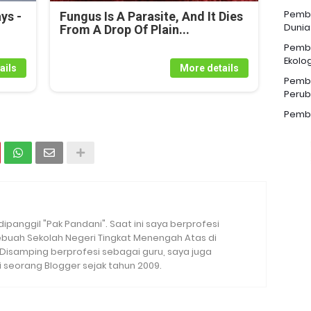
Pemba
ys -
Fungus Is A Parasite, And It Dies
Dunia
From A Drop Of Plain...
Pemba
Ekolog
ails
More details
Pemba
Perub
Pemba
 dipanggil "Pak Pandani". Saat ini saya berprofesi
sebuah Sekolah Negeri Tingkat Menengah Atas di
. Disamping berprofesi sebagai guru, saya juga
seorang Blogger sejak tahun 2009.