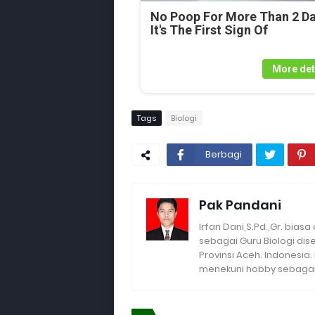
No Poop For More Than 2 Da
It's The First Sign Of
More det
Tags
Biologi
Berbagi
Pak Pandani
Irfan Dani,S.Pd.,Gr. biasa
sebagai Guru Biologi di
Provinsi Aceh. Indonesia
menekuni hobby sebagai 