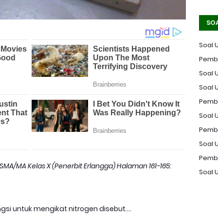
SO
Soal 
Pemba
Soal U
Soal 
Pemba
Soal U
Pemba
Soal 
Pemba
 SMA/MA Kelas X (Penerbit Erlangga) Halaman 161-165:
Soal 
si untuk mengikat nitrogen disebut....