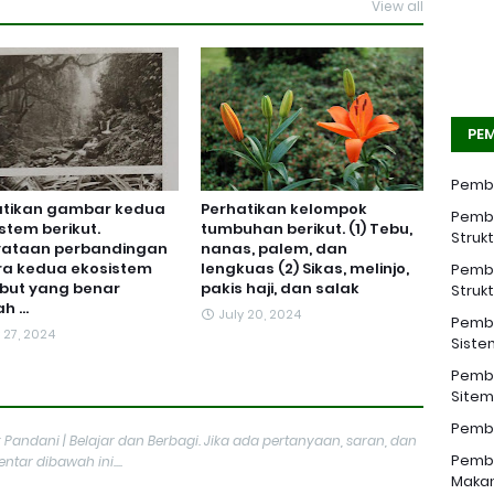
View all
PEM
Pemba
atikan gambar kedua
Perhatikan kelompok
Pemba
stem berikut.
tumbuhan berikut. (1) Tebu,
Struk
yataan perbandingan
nanas, palem, dan
ra kedua ekosistem
lengkuas (2) Sikas, melinjo,
Pemba
but yang benar
pakis haji, dan salak
Struk
 ...
July 20, 2024
Pemba
 27, 2024
Siste
Pemba
Sitem 
Pemba
 Pandani | Belajar dan Berbagi. Jika ada pertanyaan, saran, dan
Pemba
tar dibawah ini....
Makan