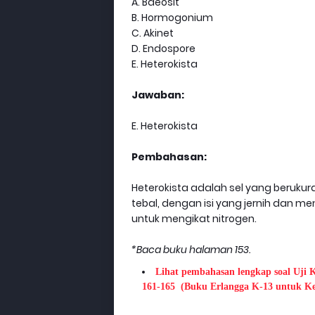
A. Baeosit
B. Hormogonium
C. Akinet
D. Endospore
E. Heterokista
Jawaban:
E. Heterokista
Pembahasan:
Heterokista adalah sel yang berukuran
tebal, dengan isi yang jernih dan m
untuk mengikat nitrogen.
*Baca buku halaman 153.
Lihat pembahasan lengkap soal Uji 
161-165
(Buku Erlangga K-13 untuk Ke