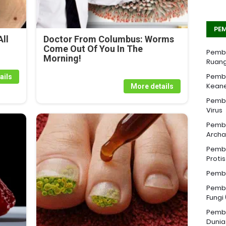
PEM
ll
Doctor From Columbus: Worms
Come Out Of You In The
Pemba
Morning!
Ruang
Pemba
ails
Kean
More details
Pemba
Virus
Pemba
Archa
Pemba
Proti
Pemba
Pemba
Fungi
Pemba
Dunia