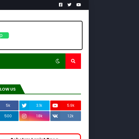
pp
LLOW US
5k
3.1k
5.9k
500
1.8k
1.2k