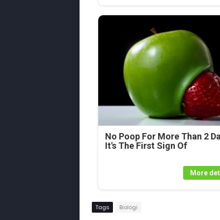
No Poop For More Than 2 Da
It's The First Sign Of
More det
Tags
Biologi