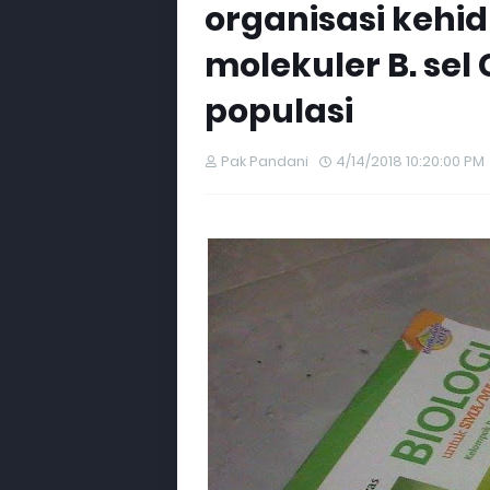
organisasi kehid
molekuler B. sel C
populasi
Pak Pandani
4/14/2018 10:20:00 PM