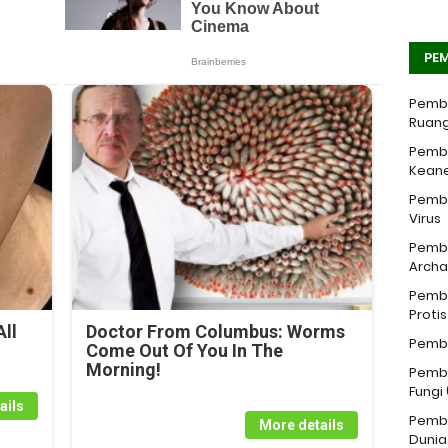
PEM
Pemba
Ruang
Pemba
Kean
Pemba
Virus
Pemba
Archa
Pemba
Proti
ll
Doctor From Columbus: Worms
Pemba
Come Out Of You In The
Morning!
Pemba
Fungi
ails
Pemba
More details
Dunia