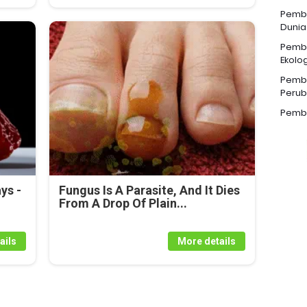
Pemba
Dunia
Pemba
Ekolog
Pemba
Perub
Pemba
ys -
Fungus Is A Parasite, And It Dies
From A Drop Of Plain...
ails
More details