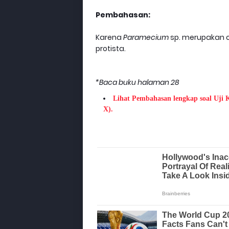
Pembahasan:
Karena
Paramecium
sp. merupakan 
protista.
*Baca buku halaman 28
Lihat Pembahasan lengkap soal Uji
X).