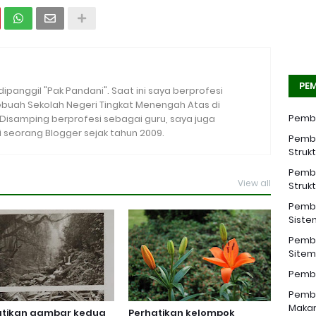
PEM
 dipanggil "Pak Pandani". Saat ini saya berprofesi
sebuah Sekolah Negeri Tingkat Menengah Atas di
Pemba
. Disamping berprofesi sebagai guru, saya juga
seorang Blogger sejak tahun 2009.
Pemba
Struk
Pemba
View all
Struk
Pemba
Siste
Pemba
Sitem 
Pemba
Pemba
Makan
atikan gambar kedua
Perhatikan kelompok