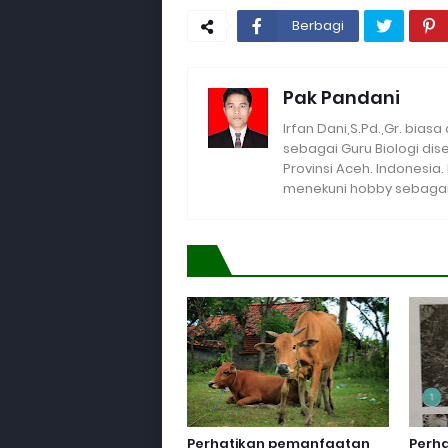
Berbagi
Pak Pandani
Irfan Dani,S.Pd.,Gr. biasa
sebagai Guru Biologi di
Provinsi Aceh. Indonesia
menekuni hobby sebagai 
Perhatikan pemanfaatan
Perh