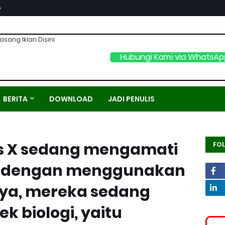
p
asang Iklan Disini
Hubungi Kami via WhatsA
BERITA
DOWNLOAD
JADI PENULIS
as X sedang mengamati
FO
. dengan menggunakan
nya, mereka sedang
k biologi, yaitu