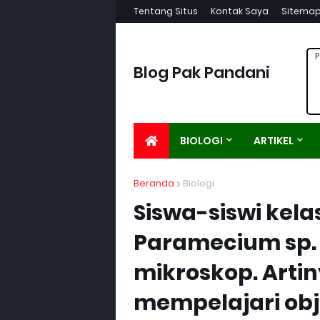
Tentang Situs
Kontak Saya
Sitema
P
Blog Pak Pandani
BIOLOGI
ARTIKEL
Beranda
Biologi
Siswa-siswi kel
Paramecium sp
mikroskop. Arti
mempelajari obje