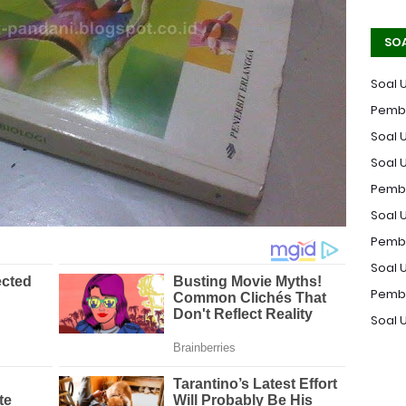
SO
Soal 
Pemba
Soal U
Soal 
Pemba
Soal U
Pemba
Soal 
Pemba
Soal 