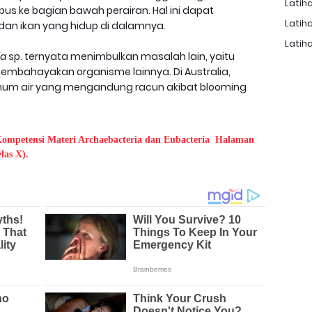
Latiha
s ke bagian bawah perairan. Hal ini dapat
Latiha
n ikan yang hidup di dalamnya.
Latiha
ia
sp. ternyata menimbulkan masalah lain, yaitu
embahayakan organisme lainnya. Di Australia,
minum air yang mengandung racun akibat blooming
Kompetensi Materi Archaebacteria dan Eubacteria Halaman
las X).