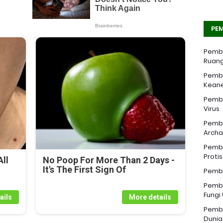
PEM
Pemba
Ruang
Pemba
Kean
Pemba
Virus
Pemba
Archa
Pemba
Proti
ll
No Poop For More Than 2 Days -
It's The First Sign Of
Pemba
Pemba
Fungi
ails
More details
Pemba
Dunia