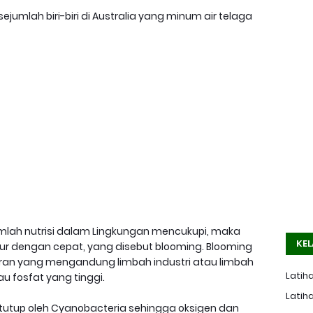
umlah biri-biri di Australia yang minum air telaga
mlah nutrisi dalam Lingkungan mencukupi, maka
KEL
ur dengan cepat, yang disebut blooming. Blooming
airan yang mengandung limbah industri atau limbah
Latiha
u fosfat yang tinggi.
Latiha
tutup oleh Cyanobacteria sehingga oksigen dan