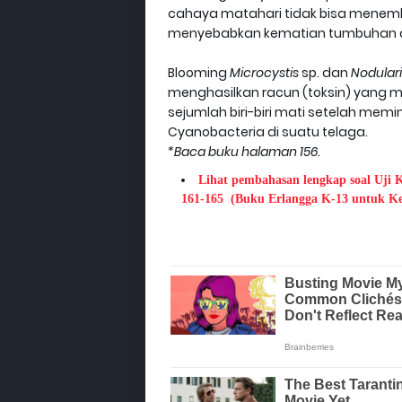
cahaya matahari tidak bisa menembu
menyebabkan kematian tumbuhan da
Blooming
Microcystis
sp. dan
Nodular
menghasilkan racun (toksin) yang m
sejumlah biri-biri mati setelah me
Cyanobacteria di suatu telaga.
*Baca buku halaman 156.
Lihat pembahasan lengkap soal Uji 
161-165
(Buku Erlangga K-13 untuk Ke