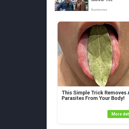
This Simple Trick Removes A
Parasites From Your Body!
More det