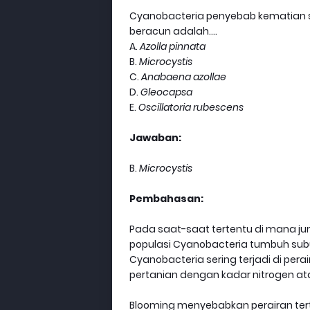
Cyanobacteria penyebab kematian sej
beracun adalah....
A.
Azolla pinnata
B.
Microcystis
C.
Anabaena azollae
D.
Gleocapsa
E.
Oscillatoria rubescens
Jawaban:
B.
Microcystis
Pembahasan:
Pada saat-saat tertentu di mana ju
populasi Cyanobacteria tumbuh sub
Cyanobacteria sering terjadi di per
pertanian dengan kadar nitrogen ata
Blooming menyebabkan perairan ter