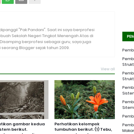
 dipanggil "Pak Pandani". Saat ini saya berprofesi
sebuah Sekolah Negeri Tingkat Menengah Atas di
PEM
. Disamping berprofesi sebagai guru, saya juga
seorang Blogger sejak tahun 2009.
Pemba
Pemba
Struk
View all
Pemba
Struk
Pemba
Siste
Pemba
Sitem 
Pemba
atikan gambar kedua
Perhatikan kelompok
Pemba
stem berikut.
tumbuhan berikut. (1) Tebu,
Makan