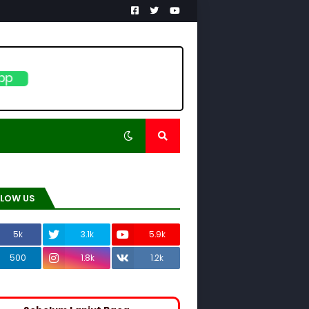
pp
LLOW US
5k
3.1k
5.9k
500
1.8k
1.2k