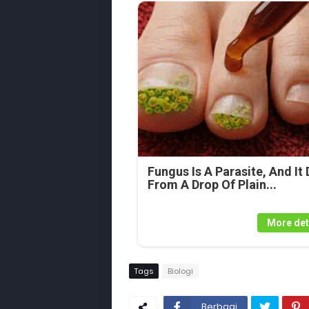
Fungus Is A Parasite, And It 
From A Drop Of Plain...
More det
Tags
Biologi
Berbagi