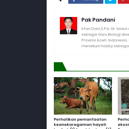
Pak Pandani
Irfan Dani,S.Pd.,Gr. biasa
sebagai Guru Biologi di
Provinsi Aceh. Indonesia
menekuni hobby sebagai 
Perhatikan pemanfaatan
Perh
keanekaragaman hayati
ekosi