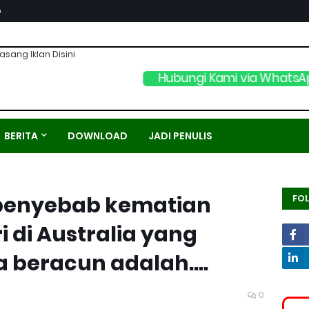
p
asang Iklan Disini
Hubungi Kami via WhatsA
BERITA
DOWNLOAD
JADI PENULIS
penyebab kematian
FO
i di Australia yang
 beracun adalah....
0