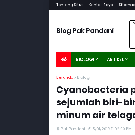
Tentang Situs
Kontak Saya
Sitema
P
Blog Pak Pandani
BIOLOGI
ARTIKEL
Beranda
Biologi
Cyanobacteria 
sejumlah biri-bir
minum air telaga
Pak Pandani
5/01/2018 11:02:00 PM