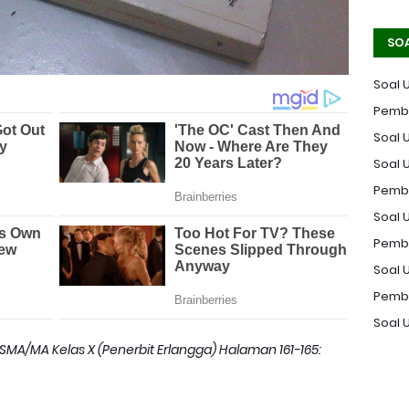
SO
Soal 
Pemba
Soal U
Soal 
Pemba
Soal U
Pemba
Soal 
Pemba
Soal 
 SMA/MA Kelas X (Penerbit Erlangga) Halaman 161-165: