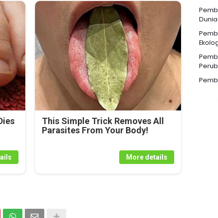
Pemba
Dunia
Pemba
Ekolog
Pemba
Perub
Pemba
Dies
This Simple Trick Removes All
Parasites From Your Body!
ails
More details