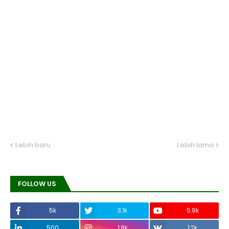
Lebih baru
Lebih lama
FOLLOW US
5k
3.1k
5.9k
500
1.8k
1.2k