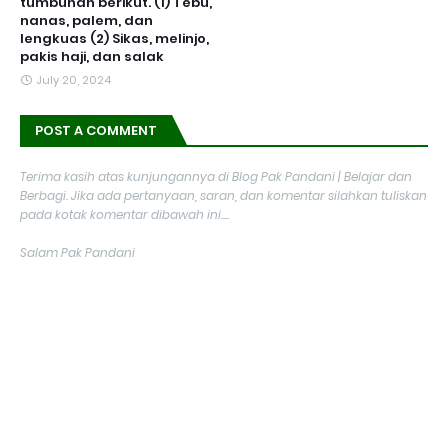
tumbuhan berikut. (1) Tebu,
nanas, palem, dan
lengkuas (2) Sikas, melinjo,
pakis haji, dan salak
July 20, 2024
POST A COMMENT
Terima kasih atas kunjungannya di Blog Pak Pandani | Belajar dan
Berbagi. Jika ada pertanyaan, saran, dan komentar silahkan tuliskan
pada kotak komentar dibawah ini....
Salam Pak Pandani