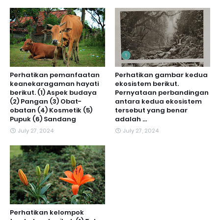
Perhatikan pemanfaatan
Perhatikan gambar kedua
keanekaragaman hayati
ekosistem berikut.
berikut. (1) Aspek budaya
Pernyataan perbandingan
(2) Pangan (3) Obat-
antara kedua ekosistem
obatan (4) Kosmetik (5)
tersebut yang benar
Pupuk (6) Sandang
adalah ...
July 27, 2024
July 27, 2024
Perhatikan kelompok