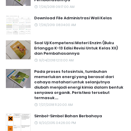
7/26/2018 09:17:00 AM
Download File Administrasi Wali Kelas
7/26/2019 08:34:00 AM
Soal Uji Kompetensi Materi Enzim (Buku
Erlangga K-13 Edisi Revisi Untuk Kelas XII)
dan Pembahasannya
9/04/2018 12:13:00 AM
Pada proses fotosintsis, tumbuhan
memerlukan energi yang berasal dari
cahaya matahari untuk selanjutnya
diubah menjadi energi kimia dalam bentuk
senyawa organik. Peristiwa tersebut
termasuk....
7/27/2018 11:20:00 AM
Simbol-Simbol Bahan Berbahaya
9/20/2015 04:26:00 PM