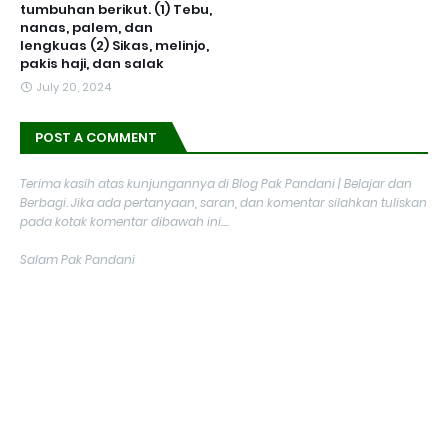
tumbuhan berikut. (1) Tebu,
nanas, palem, dan
lengkuas (2) Sikas, melinjo,
pakis haji, dan salak
July 20, 2024
POST A COMMENT
Terima kasih atas kunjungannya di Blog Pak Pandani | Belajar dan
Berbagi. Jika ada pertanyaan, saran, dan komentar silahkan tuliskan
pada kotak komentar dibawah ini....
Salam Pak Pandani