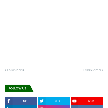
Lebih baru
Lebih lama
FOLLOW US
5k
3.1k
5.9k