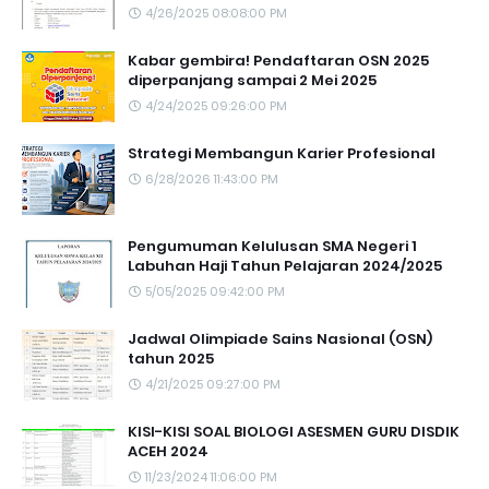
4/26/2025 08:08:00 PM
Kabar gembira! Pendaftaran OSN 2025
diperpanjang sampai 2 Mei 2025
4/24/2025 09:26:00 PM
Strategi Membangun Karier Profesional
6/28/2026 11:43:00 PM
Pengumuman Kelulusan SMA Negeri 1
Labuhan Haji Tahun Pelajaran 2024/2025
5/05/2025 09:42:00 PM
Jadwal Olimpiade Sains Nasional (OSN)
tahun 2025
4/21/2025 09:27:00 PM
KISI-KISI SOAL BIOLOGI ASESMEN GURU DISDIK
ACEH 2024
11/23/2024 11:06:00 PM