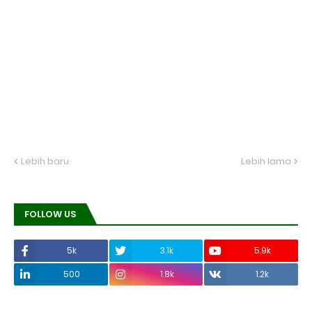
Lebih baru
Lebih lama
FOLLOW US
5k
3.1k
5.9k
500
1.8k
1.2k