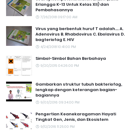
Erlangga K-13 Untuk Kelas XII) dan
Pembahasannya
7/26/2018 09:17:00 AM
Virus yang berbentuk huruf T adalah.... A.
Adenovirus B. Rhabdovirus C. Ebolavirus D.
bagteriofag E. HIV
4/24/2018 10:41:00 PM
Simbol-Simbol Bahan Berbahaya
9/20/2015 04:26:00 PM
Gambarkan struktur tubuh bakteriofag,
lengkap dengan keterangan bagian-
bagiannya
9/03/2016 09:34:00 PM
Pengertian Keanekaragaman Hayati
Tingkat Gen, Jenis, dan Ekosistem
9/12/2016 11:25:00 PM