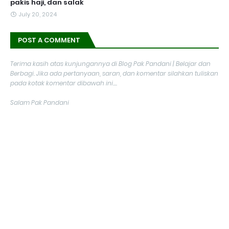
pakis haji, dan salak
July 20, 2024
POST A COMMENT
Terima kasih atas kunjungannya di Blog Pak Pandani | Belajar dan
Berbagi. Jika ada pertanyaan, saran, dan komentar silahkan tuliskan
pada kotak komentar dibawah ini....
Salam Pak Pandani