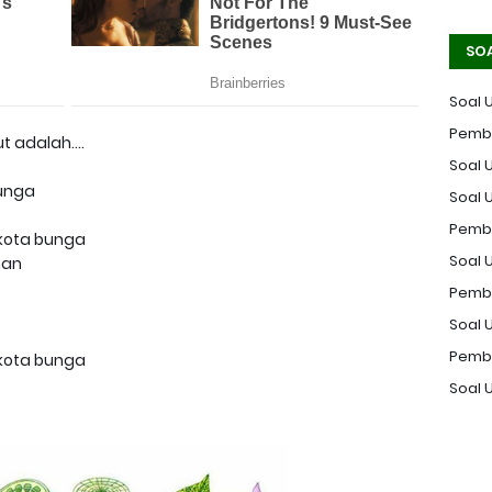
SO
Soal 
Pemba
 adalah....
Soal U
bunga
Soal 
Pemba
hkota bunga
Soal U
man
Pemba
Soal 
Pemba
hkota bunga
Soal 