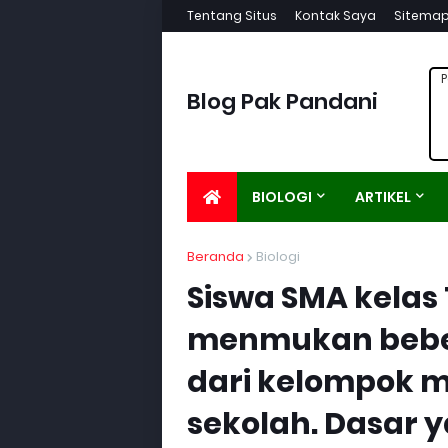
Tentang Situs
Kontak Saya
Sitema
P
Blog Pak Pandani
BIOLOGI
ARTIKEL
Beranda
Biologi
Siswa SMA kelas
menmukan bebe
dari kelompok m
sekolah. Dasar 