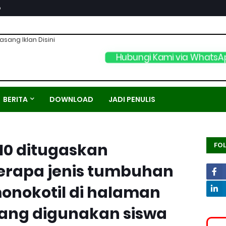
p
asang Iklan Disini
Hubungi Kami via WhatsA
BERITA
DOWNLOAD
JADI PENULIS
 10 ditugaskan
FO
rapa jenis tumbuhan
onokotil di halaman
yang digunakan siswa