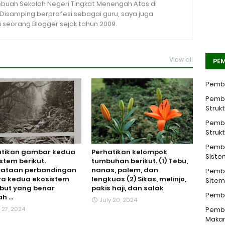
sebuah Sekolah Negeri Tingkat Menengah Atas di
. Disamping berprofesi sebagai guru, saya juga
seorang Blogger sejak tahun 2009.
View all
PEM
Pemba
Pemba
Struk
Pemba
Struk
Pemba
atikan gambar kedua
Perhatikan kelompok
Siste
stem berikut.
tumbuhan berikut. (1) Tebu,
yataan perbandingan
nanas, palem, dan
Pemba
ra kedua ekosistem
lengkuas (2) Sikas, melinjo,
Sitem 
but yang benar
pakis haji, dan salak
Pemba
 ...
July 20, 2024
 27, 2024
Pemba
Makan