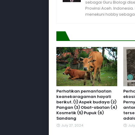
sebagai Guru Biologi di
Provinsi Aceh. Indonesia
menekuni hobby sebagai 
Perhatikan pemanfaatan
Perh
keanekaragaman hayati
ekosi
berikut. (1) Aspek budaya (2)
Pern
Pangan (3) Obat-obatan (4)
anta
Kosmetik (5) Pupuk (6)
terse
Sandang
adalah
July 27, 2024
July