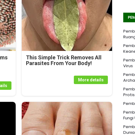
PEM
Pemba
Ruang
Pemba
Kean
rms
This Simple Trick Removes All
Pemba
Parasites From Your Body!
Virus
Pemba
More details
Archa
ails
Pemba
Proti
Pemba
Pemba
Fungi
Pemba
Dunia