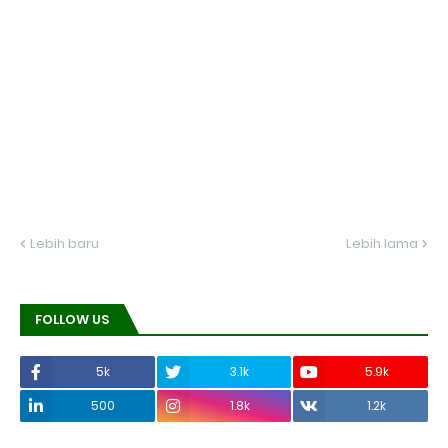
Lebih baru
Lebih lama
FOLLOW US
5k
3.1k
5.9k
500
1.8k
1.2k