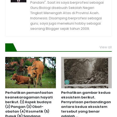
Pandani". Saat ini saya berprofesi sebagai
Guru Biologi disebuah Sekolah Negeri
Tingkat Menengah Atas di Provinsi Aceh.
Indonesia. Disamping berprofesi sebagai
guru, saya juga menekuni hobby sebagai
seorang Blogger sejak tahun 2009.
View all
Perhatikan pemanfaatan
Perhatikan gambar kedua
keanekaragaman hayati
ekosistem berikut.
berikut. (1) Aspek budaya
Pernyataan perbandingan
(2) Pangan (3) Obat-
antara kedua ekosistem
obatan (4) Kosmetik (5)
tersebut yang benar
Pupuk (6) Sandang
adalah ...