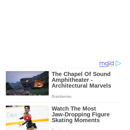
dapat menghasilkan senyawa sikloheksamina yang
bersifat karsinogenik (senyawa yang dapat
menimbulkan penyakit kanker). Garam siklamat juga
dapat memberikan efek samping berupa gangguan
pada sistem pencernaan terutama pada pembentukan
zat dalam sel.
*Baca buku halaman