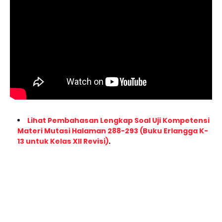
Lihat Pembahasan Lengkap Soal Uji Kompetensi
Materi Mutasi Halaman 288-293 (Buku Erlangga K-
13 untuk Kelas XII Revisi)
.
Jawaban:
D. aspartame
Pembahasan:
Aspartam merupakan pemanis sintetis non-karbohidrat,