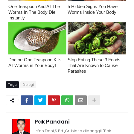
One Teaspoon And All The
5 Hidden Signs You Have
Worms In The Body Die
Worms Inside Your Body
Instantly
Doctor: One Teaspoon Kills
Stop Eating These 3 Foods
All Worms in Your Body!
That Are Known to Cause
Parasites
Tags
Biologi
Pak Pandani
Irfan Dani,S.Pd.,Gr. biasa dipanggil "Pak