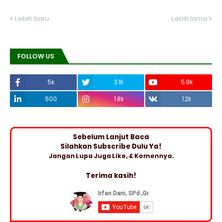
Lebih baru
Lebih lama
FOLLOW US
5k
3.1k
5.9k
500
1.8k
1.2k
Sebelum Lanjut Baca
Silahkan Subscribe Dulu Ya!
Jangan Lupa Juga Like, & Komennya.
Terima kasih!