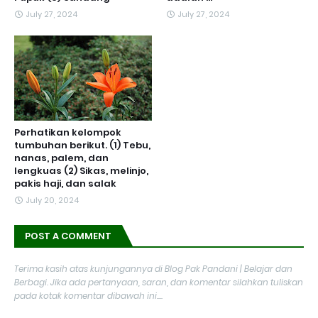
July 27, 2024
July 27, 2024
Perhatikan kelompok
tumbuhan berikut. (1) Tebu,
nanas, palem, dan
lengkuas (2) Sikas, melinjo,
pakis haji, dan salak
July 20, 2024
POST A COMMENT
Terima kasih atas kunjungannya di Blog Pak Pandani | Belajar dan
Berbagi. Jika ada pertanyaan, saran, dan komentar silahkan tuliskan
pada kotak komentar dibawah ini....