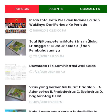
POPULAR
RECENTS
COMMENTS
Inilah Foto-Foto Presiden Indonesia Dan
Wakilnya Dari Periode Ke Periode
10/09/2016 02:53:00 PM
Soal Uji Kompetensi Materi Enzim (Buku
Erlangga K-13 Untuk Kelas XII) dan
Pembahasannya
7/26/2018 09:17:00 AM
Download File Administrasi Wali Kelas
7/26/2019 08:34:00 AM
Virus yang berbentuk huruf T adalah.... A.
Adenovirus B. Rhabdovirus C. Ebolavirus D.
bagteriofag E. HIV
4/24/2018 10:41:00 PM
Kabut asap yang sering terjadi di kota