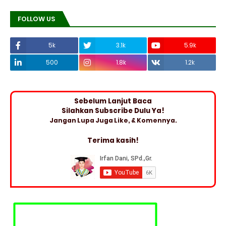
FOLLOW US
5k
3.1k
5.9k
500
1.8k
1.2k
Sebelum Lanjut Baca
Silahkan Subscribe Dulu Ya!
Jangan Lupa Juga Like, & Komennya.
Terima kasih!