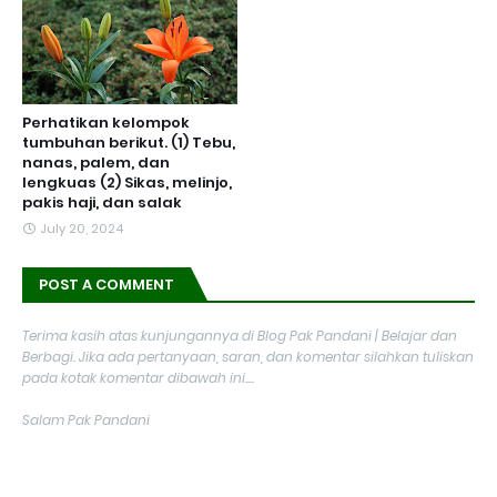
Perhatikan kelompok
tumbuhan berikut. (1) Tebu,
nanas, palem, dan
lengkuas (2) Sikas, melinjo,
pakis haji, dan salak
July 20, 2024
POST A COMMENT
Terima kasih atas kunjungannya di Blog Pak Pandani | Belajar dan
Berbagi. Jika ada pertanyaan, saran, dan komentar silahkan tuliskan
pada kotak komentar dibawah ini....
Salam Pak Pandani