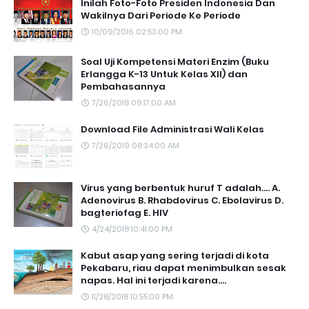
Inilah Foto-Foto Presiden Indonesia Dan
Wakilnya Dari Periode Ke Periode
10/09/2016 02:53:00 PM
Soal Uji Kompetensi Materi Enzim (Buku
Erlangga K-13 Untuk Kelas XII) dan
Pembahasannya
7/26/2018 09:17:00 AM
Download File Administrasi Wali Kelas
7/26/2019 08:34:00 AM
Virus yang berbentuk huruf T adalah.... A.
Adenovirus B. Rhabdovirus C. Ebolavirus D.
bagteriofag E. HIV
4/24/2018 10:41:00 PM
Kabut asap yang sering terjadi di kota
Pekabaru, riau dapat menimbulkan sesak
napas. Hal ini terjadi karena....
11/28/2018 10:55:00 PM