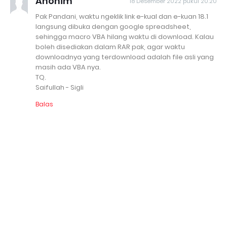
Anonim
18 Desember 2022 pukul 20.20
Pak Pandani, waktu ngeklik link e-kual dan e-kuan 18.1
langsung dibuka dengan google spreadsheet,
sehingga macro VBA hilang waktu di download. Kalau
boleh disediakan dalam RAR pak, agar waktu
downloadnya yang terdownload adalah file asli yang
masih ada VBA nya.
TQ.
Saifullah - Sigli
Balas