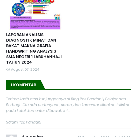
LAPORAN ANALISIS
DIAGNOSTIK MINAT DAN
BAKAT MAKNA GRAFIA
HANDWRITING ANALYSIS
SMA NEGERI 1 LABUHANHAJI
TAHUN 2024
August 07, 2024
1 KOMENTAR
Terima kasih atas kunjungannya di Blog Pak Pandani | Belajar dan
Berbagi. Jika ada pertanyaan, saran, dan komentar silahkan tuliskan
pada kotak komentar dibawah ini....
Salam Pak Pandani