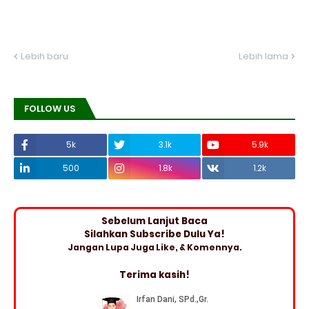
Lebih baru
Lebih lama
FOLLOW US
5k
3.1k
5.9k
500
1.8k
1.2k
Sebelum Lanjut Baca
Silahkan Subscribe Dulu Ya!
Jangan Lupa Juga Like, & Komennya.
Terima kasih!