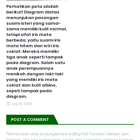
Perhatikan peta silsilah
berikut! Diagram diatas
menunjukan pasangan
suami isteri yang sama-
sama memiliki kulit normal,
tetapi sifat iris mata
berbeda, yaitu suami iris
mata hitam dan istri iris
coklat. Mereka memiliki
tiga anak seperti tampak
pada diagram. Salah satu
anak perempuannya
menikah dengan laki-laki
yang memiliki iris mata
coklat dan kulit albino,
sepeti tampak pada
diagram.
July 15, 2019
POST A COMMENT
Terima kasih atas kunjungannya di Blog Pak Pandani | Belajar dan
Berbagi. Jika ada pertanyaan, saran, dan komentar silahkan tuliskan