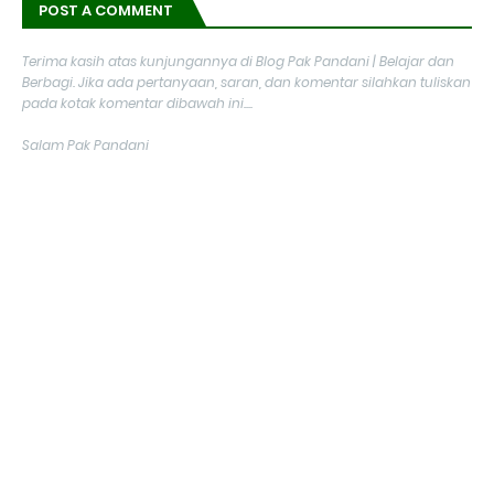
POST A COMMENT
Terima kasih atas kunjungannya di Blog Pak Pandani | Belajar dan
Berbagi. Jika ada pertanyaan, saran, dan komentar silahkan tuliskan
pada kotak komentar dibawah ini....
Salam Pak Pandani