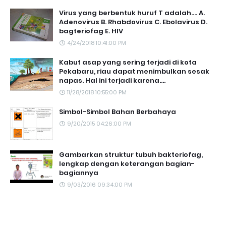
Virus yang berbentuk huruf T adalah.... A.
Adenovirus B. Rhabdovirus C. Ebolavirus D.
bagteriofag E. HIV
4/24/2018 10:41:00 PM
Kabut asap yang sering terjadi di kota
Pekabaru, riau dapat menimbulkan sesak
napas. Hal ini terjadi karena....
11/28/2018 10:55:00 PM
Simbol-Simbol Bahan Berbahaya
9/20/2015 04:26:00 PM
Gambarkan struktur tubuh bakteriofag,
lengkap dengan keterangan bagian-
bagiannya
9/03/2016 09:34:00 PM