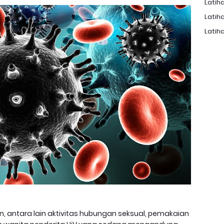
Latiha
Latiha
Latiha
ran, antara lain aktivitas hubungan seksual, pemakaian