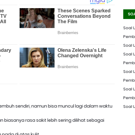
SO
Soal 
Pemba
Soal U
Soal 
Pemba
Soal U
Pemba
Soal 
Pemba
mbuh sendiri, namun bisa muncul lagi dalam waktu
Soal 
biasanya rasa sakit lebih sering dilihat sebagai
ada di atas kulit.