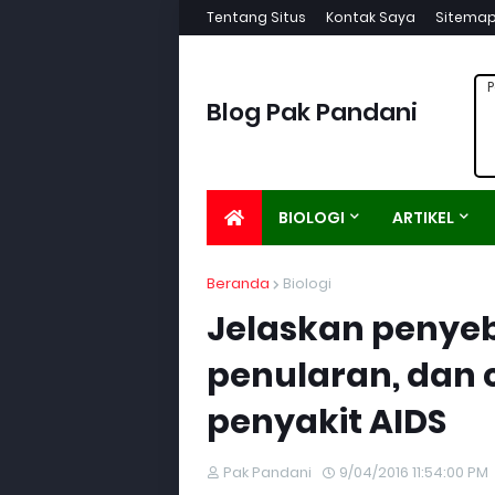
Tentang Situs
Kontak Saya
Sitema
P
Blog Pak Pandani
BIOLOGI
ARTIKEL
Beranda
Biologi
Jelaskan penyeb
penularan, dan 
penyakit AIDS
Pak Pandani
9/04/2016 11:54:00 PM