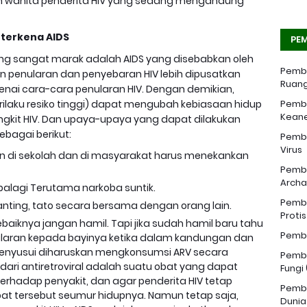
dan wanita penderita HiV yang sedang mengandung
 terkena AIDS
PEM
s yang sangat marak adalah AIDS yang disebabkan oleh
Pemba
an penularan dan penyebaran HIV lebih dipusatkan
Ruang
ai cara-cara penularan HIV. Dengan demikian,
laku resiko tinggi) dapat mengubah kebiasaan hidup
Pemba
Kean
gkit HIV. Dan upaya-upaya yang dapat dilakukan
ebagai berikut:
Pemba
Virus
n di sekolah dan di masyarakat harus menekankan
Pemba
Archa
alagi Terutama narkoba suntik.
Pemba
anting, tato secara bersama dengan orang lain.
Proti
sebaiknya jangan hamil. Tapi jika sudah hamil baru tahu
Pemba
ularan kepada bayinya ketika dalam kandungan dan
enyusui diharuskan mengkonsumsi ARV secara
Pemba
dari antiretroviral adalah suatu obat yang dapat
Fungi
rhadap penyakit, dan agar penderita HIV tetap
Pemba
at tersebut seumur hidupnya. Namun tetap saja,
Dunia