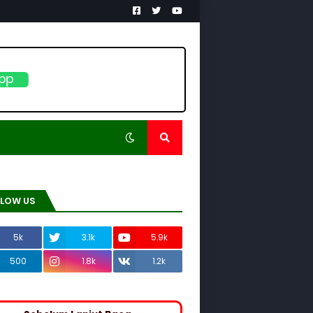
pp
LLOW US
5k
3.1k
5.9k
500
1.8k
1.2k