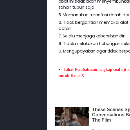
obat ini tidak akan menyembuhkan
tahan tubuh saja
Memastikan transfusi darah dari 
Tidak bergantian memakai alat c
darah
Selalu menjaga kebersihan diri
Tidak melakukan hubungan sek
Mengupayakan agar tidak berp
Lihat Pembahasan lengkap soal uji 
untuk Kelas X