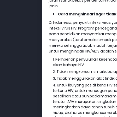
jarum suntik bekas penderita HIV, 
janin.
Cara menghindari agar tidak
Di Indonesia, penyakit infeksi viru
infeksi Virus HIV. Program pencegah
pada pendidikan masyarakat mengen
masyarakat (terutama kelompok peri
mereka sehingga tidak mudah terjan
untuk menghindari HIV/AIDS adalah s
Pemberian penyuluhan kesehata
akan bahaya HIV.
Tidak mengkonsumsi narkoba ap
Tidak menggunakan alat tindik 
Untuk ibu yang positif kena HIV 
terkena HIV, untuk mencegah pen
pesalinan atau pun pada masa m
teratur. ARV merupakan singkatan 
meningkatkan daya tahan tubuh te
hidup, dia harus mengkonsumsi ob