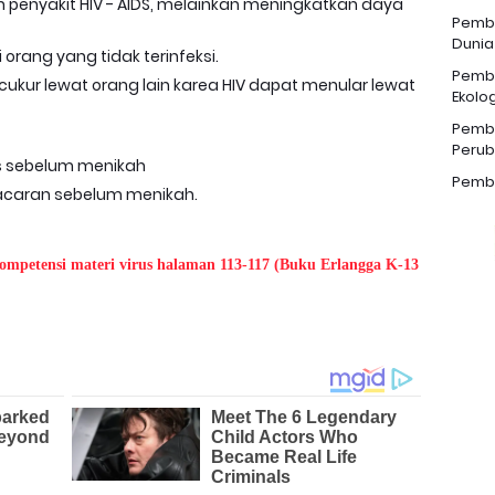
 penyakit HIV - AIDS, melainkan meningkatkan daya
Pemba
Dunia
orang yang tidak terinfeksi.
Pemba
ukur lewat orang lain karea HIV dapat menular lewat
Ekolog
Pemba
Perub
s sebelum menikah
Pemba
acaran sebelum menikah.
kompetensi materi virus halaman 113-117 (Buku Erlangga K-13