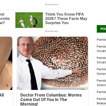
PEM
Pemba
Pemba
Struk
Pemba
Struk
Pemba
Siste
Pemba
Sitem 
Pemba
ll
Doctor From Columbus: Worms
Pemba
Come Out Of You In The
Makan
Morning!