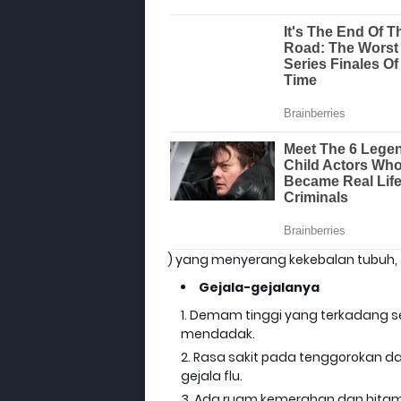
) yang menyerang kekebalan tubuh,
Gejala-gejalanya
Demam tinggi yang terkadang se
mendadak.
Rasa sakit pada tenggorokan dan 
gejala flu.
Ada ruam kemerahan dan hitam p