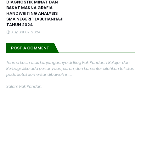
DIAGNOSTIK MINAT DAN
BAKAT MAKNA GRAFIA
HANDWRITING ANALYSIS
SMA NEGERI 1 LABUHANHAJI
TAHUN 2024
August 07, 2024
POST A COMMENT
Terima kasih atas kunjungannya di Blog Pak Pandani | Belajar dan
Berbagi. Jika ada pertanyaan, saran, dan komentar silahkan tuliskan
pada kotak komentar dibawah ini....
Salam Pak Pandani