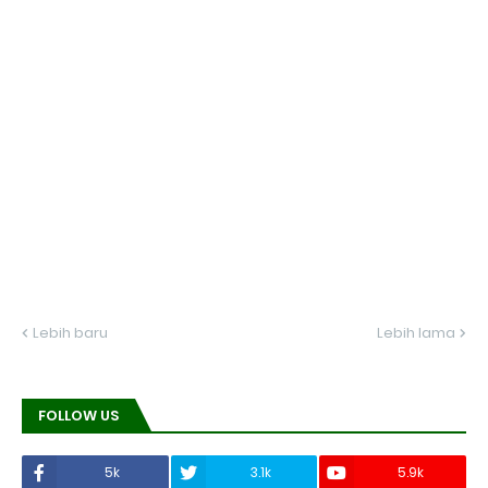
Lebih baru
Lebih lama
FOLLOW US
5k
3.1k
5.9k