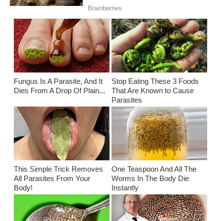
Fungus Is A Parasite, And It
Stop Eating These 3 Foods
Dies From A Drop Of Plain...
That Are Known to Cause
Parasites
This Simple Trick Removes
One Teaspoon And All The
All Parasites From Your
Worms In The Body Die
Body!
Instantly