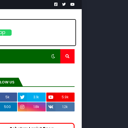
pp
LLOW US
5k
3.1k
5.9k
500
1.8k
1.2k