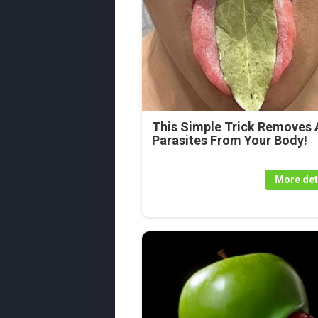
This Simple Trick Removes A
Parasites From Your Body!
More det