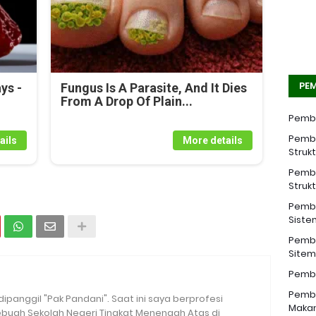
PEM
ys -
Fungus Is A Parasite, And It Dies
From A Drop Of Plain...
Pemba
Pemba
ails
More details
Struk
Pemba
Struk
Pemba
Siste
Pemba
Sitem 
Pemba
Pemba
 dipanggil "Pak Pandani". Saat ini saya berprofesi
Makan
sebuah Sekolah Negeri Tingkat Menengah Atas di