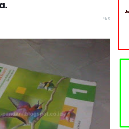
a.
Ja
0