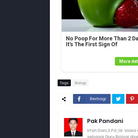
No Poop For More Than 2 Da
It's The First Sign Of
More det
Tags
Biologi
Berbagi
Pak Pandani
Irfan Dani,S.Pd.,Gr. biasa
sebagai Guru Biologi di