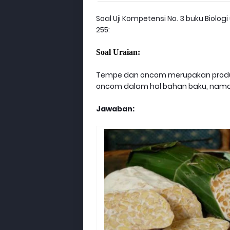
Soal Uji Kompetensi No. 3 buku Biolo
255:
Soal Uraian:
Tempe dan oncom merupakan produk
oncom dalam hal bahan baku, nama j
Jawaban: