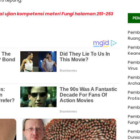
ti tepung.
 ujian kompetensi materi Fungi halaman 251-253
PEM
Pemba
Ruang
Pemba
Kean
Pemba
Virus
Pemba
Archa
Pemba
Proti
Pemba
Pemba
Fungi
Pemba
Dunia