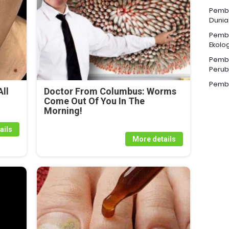
Pemba
Dunia
Pemba
Ekolog
Pemba
Perub
Pemba
ll
Doctor From Columbus: Worms
Come Out Of You In The
Morning!
ails
More details