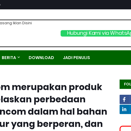
p
asang Iklan Disini
Hubungi Kami via WhatsA
BERITA
DOWNLOAD
JADI PENULIS
om merupakan produk
FO
Jelaskan perbedaan
ncom dalam hal bahan
ur yang berperan, dan