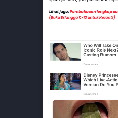
spora (konidia) yang berbentuk seper
Lihat juga:
Pembahasan lengkap soal
(Buku Erlangga K-13 untuk Kelas X)