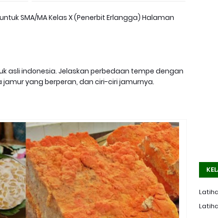
gi untuk SMA/MA Kelas X (Penerbit Erlangga) Halaman
 asli indonesia. Jelaskan perbedaan tempe dengan
amur yang berperan, dan ciri-ciri jamurnya.
KEL
Latiha
Latiha