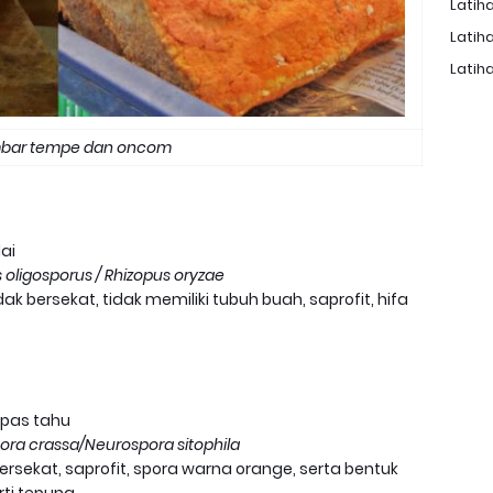
Latiha
Latiha
Latiha
bar tempe dan oncom
ai
 oligosporus /
Rhizopus oryzae
tidak bersekat, tidak memiliki tubuh buah, saprofit, hifa
pas tahu
ora crassa/Neurospora sitophila
a bersekat, saprofit, spora warna orange, serta bentuk