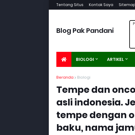
Tentang Situs
Kontak Saya
Sitema
P
Blog Pak Pandani
BIOLOGI
ARTIKEL
Beranda
Biologi
Tempe dan onc
asli indonesia. 
tempe dengan o
baku, nama jam