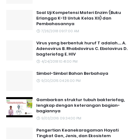
Soal Uji Kompetensi Materi Enzim (Buku
Erlangga K-13 Untuk Kelas XII) dan
Pembahasannya
7/26/2018 09:17:00 AM
Virus yang berbentuk huruf T adalah.... A.
Adenovirus B. Rhabdovirus C. Ebolavirus D.
bagteriofag E. HIV
4/24/2018 10:41:00 PM
Simbol-Simbol Bahan Berbahaya
9/20/2015 04:26:00 PM
Gambarkan struktur tubuh bakteriofag,
lengkap dengan keterangan bagian-
bagiannya
9/03/2016 09:34:00 PM
Pengertian Keanekaragaman Hayati
Tingkat Gen, Jenis, dan Ekosistem