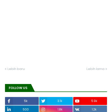
Lebih baru
Lebih lama
FOLLOW US
5k
3.1k
5.9k
500
1.8k
1.2k