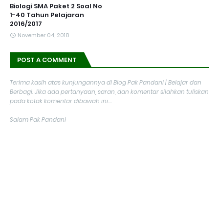
Biologi SMA Paket 2 Soal No
1-40 Tahun Pelajaran
2016/2017
November 04, 2018
POST A COMMENT
Terima kasih atas kunjungannya di Blog Pak Pandani | Belajar dan
Berbagi. Jika ada pertanyaan, saran, dan komentar silahkan tuliskan
pada kotak komentar dibawah ini....
Salam Pak Pandani