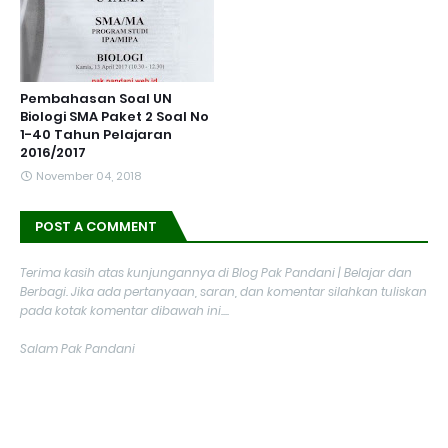
Pembahasan Soal UN
Biologi SMA Paket 2 Soal No
1-40 Tahun Pelajaran
2016/2017
November 04, 2018
POST A COMMENT
Terima kasih atas kunjungannya di Blog Pak Pandani | Belajar dan
Berbagi. Jika ada pertanyaan, saran, dan komentar silahkan tuliskan
pada kotak komentar dibawah ini....
Salam Pak Pandani