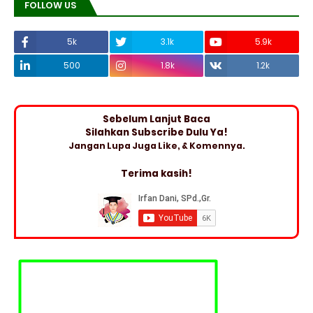
FOLLOW US
5k
3.1k
5.9k
500
1.8k
1.2k
Sebelum Lanjut Baca
Silahkan Subscribe Dulu Ya!
Jangan Lupa Juga Like, & Komennya.
Terima kasih!