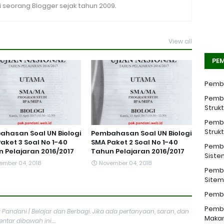
seorang Blogger sejak tahun 2009.
View all
PEM
Pemba
Pemba
Struk
Pemba
Struk
hasan Soal UN Biologi
Pembahasan Soal UN Biologi
aket 3 Soal No 1-40
SMA Paket 2 Soal No 1-40
Pemba
 Pelajaran 2016/2017
Tahun Pelajaran 2016/2017
Siste
ember 04, 2018
November 04, 2018
Pemba
Sitem 
Pemba
Pemba
 Pandani | Belajar dan Berbagi. Jika ada pertanyaan, saran, dan
Makan
tar dibawah ini....