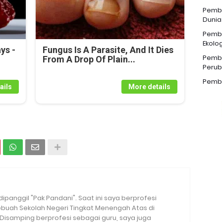
Pemba
Dunia
Pemba
Ekolog
ys -
Fungus Is A Parasite, And It Dies
Pemba
From A Drop Of Plain...
Perub
Pemba
ails
More details
 dipanggil "Pak Pandani". Saat ini saya berprofesi
sebuah Sekolah Negeri Tingkat Menengah Atas di
. Disamping berprofesi sebagai guru, saya juga