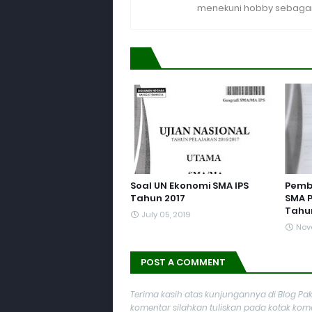
menekuni hobby sebagai 
Soal UN Ekonomi SMA IPS
Pemba
Tahun 2017
SMA P
Tahun
July 05, 2019
Nov
POST A COMMENT
Terima kasih atas kunjungannya di Blog Pak
komentar silahkan tuliskan pada kotak komen