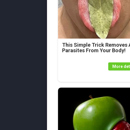
This Simple Trick Removes A
Parasites From Your Body!
More det