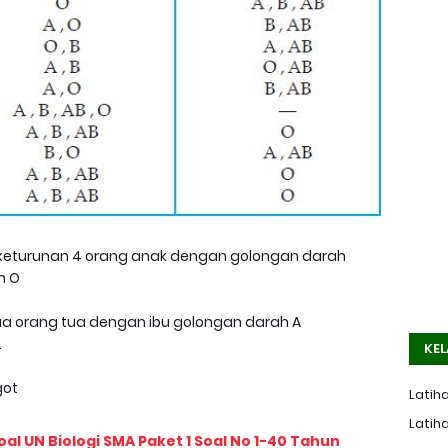
an keturunan 4 orang anak dengan golongan darah
n O
edua orang tua dengan ibu golongan darah A
.
KEL
got
Latiha
Latiha
l UN Biologi SMA Paket 1 Soal No 1-40 Tahun