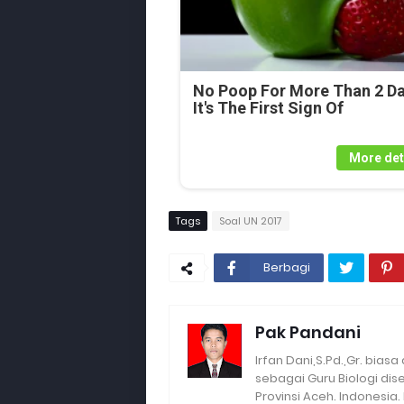
No Poop For More Than 2 Da
It's The First Sign Of
More det
Tags
Soal UN 2017
Berbagi
Pak Pandani
Irfan Dani,S.Pd.,Gr. biasa
sebagai Guru Biologi di
Provinsi Aceh. Indonesia