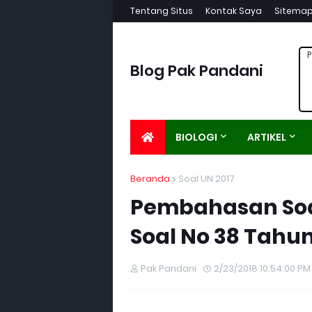
Tentang Situs
Kontak Saya
Sitema
P
Blog Pak Pandani
BIOLOGI
ARTIKEL
Beranda
Soal UN 2017
Pembahasan Soal
Soal No 38 Tahun
Pak Pandani
2/23/2018 10:54:00 PM