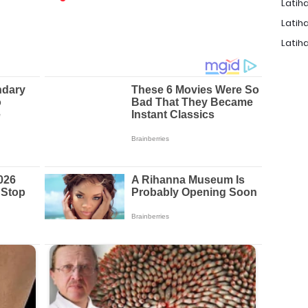
Latiha
Latiha
Latiha