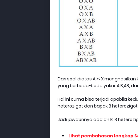
Dari soal diatas A >< X menghasilk
yang berbeda-beda yakni: A,B,AB, da
Hal ini cuma bisa terjadi apabila k
heterozigot dan bapak B heterozigot
Jadi jawabnnya adalah B. B heterozi
Lihat pembahasan lengkap Soa