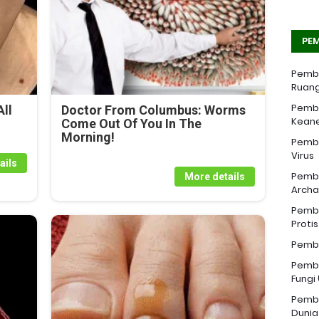
PEM
Pemba
Ruang
Pemba
ll
Doctor From Columbus: Worms
Kean
Come Out Of You In The
Morning!
Pemba
Virus
ails
Pemba
More details
Archa
Pemba
Proti
Pemba
Pemba
Fungi
Pemba
Dunia