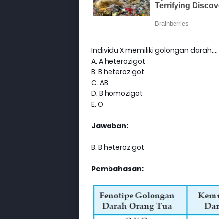
Individu X memiliki golongan darah….
A. A heterozigot
B. B heterozigot
C. AB
D. B homozigot
E. O
Jawaban:
B. B heterozigot
Pembahasan: