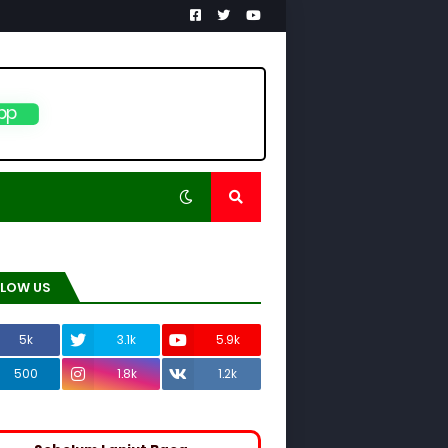
pp
LLOW US
5k
3.1k
5.9k
500
1.8k
1.2k