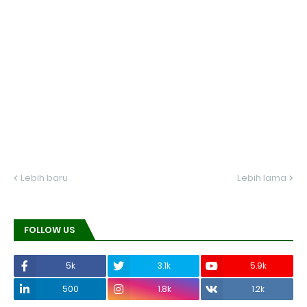
Lebih baru
Lebih lama
FOLLOW US
5k
3.1k
5.9k
500
1.8k
1.2k