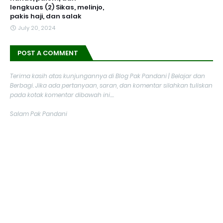
lengkuas (2) Sikas, melinjo,
pakis haji, dan salak
July 20, 2024
POST A COMMENT
Terima kasih atas kunjungannya di Blog Pak Pandani | Belajar dan
Berbagi. Jika ada pertanyaan, saran, dan komentar silahkan tuliskan
pada kotak komentar dibawah ini....
Salam Pak Pandani