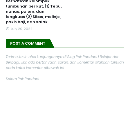
Perhatikan kelompok
tumbuhan berikut. (1) Tebu,
nanas, palem, dan
lengkuas (2) Sikas, melinjo,
pakis haji, dan salak
July 20, 2024
POST A COMMENT
Terima kasih atas kunjungannya di Blog Pak Pandani | Belajar dan
Berbagi. Jika ada pertanyaan, saran, dan komentar silahkan tuliskan
pada kotak komentar dibawah ini....
Salam Pak Pandani