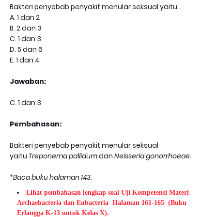
Bakteri penyebab penyakit menular seksual yaitu…
A. 1 dan 2
B. 2 dan 3
C. 1 dan 3
D. 5 dan 6
E. 1 dan 4
Jawaban:
C. 1 dan 3
Pembahasan:
Bakteri penyebab penyakit menular seksual
yaitu
Treponema pallidum
dan
Neisseria gonorrhoeae.
*Baca buku halaman 143.
Lihat pembahasan lengkap soal Uji Kompetensi Materi
Archaebacteria dan Eubacteria Halaman 161-165
(Buku
Erlangga K-13 untuk Kelas X).