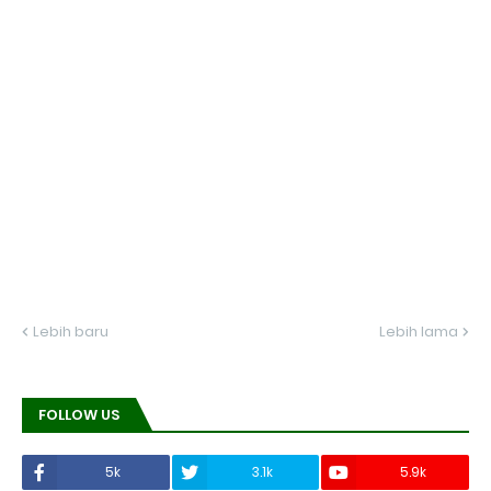
Lebih baru
Lebih lama
FOLLOW US
5k
3.1k
5.9k