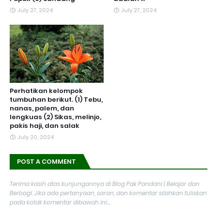
July 27, 2024
July 27, 2024
Perhatikan kelompok
tumbuhan berikut. (1) Tebu,
nanas, palem, dan
lengkuas (2) Sikas, melinjo,
pakis haji, dan salak
July 20, 2024
POST A COMMENT
Terima kasih atas kunjungannya di Blog Pak Pandani | Belajar dan
Berbagi. Jika ada pertanyaan, saran, dan komentar silahkan tuliskan
pada kotak komentar dibawah ini....