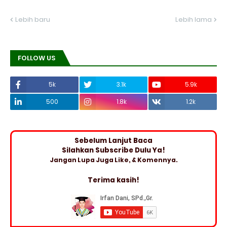
Lebih baru
Lebih lama
FOLLOW US
5k
3.1k
5.9k
500
1.8k
1.2k
Sebelum Lanjut Baca
Silahkan Subscribe Dulu Ya!
Jangan Lupa Juga Like, & Komennya.
Terima kasih!