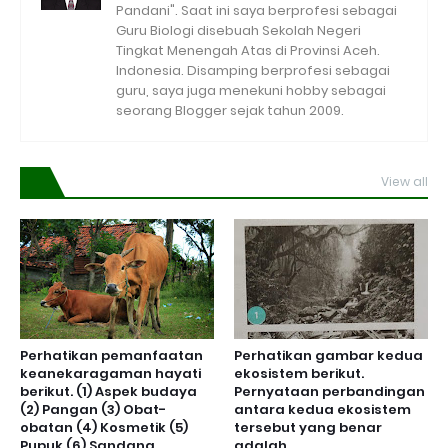
Pandani". Saat ini saya berprofesi sebagai
Guru Biologi disebuah Sekolah Negeri
Tingkat Menengah Atas di Provinsi Aceh.
Indonesia. Disamping berprofesi sebagai
guru, saya juga menekuni hobby sebagai
seorang Blogger sejak tahun 2009.
View all
Perhatikan pemanfaatan
Perhatikan gambar kedua
keanekaragaman hayati
ekosistem berikut.
berikut. (1) Aspek budaya
Pernyataan perbandingan
(2) Pangan (3) Obat-
antara kedua ekosistem
obatan (4) Kosmetik (5)
tersebut yang benar
Pupuk (6) Sandang
adalah ...