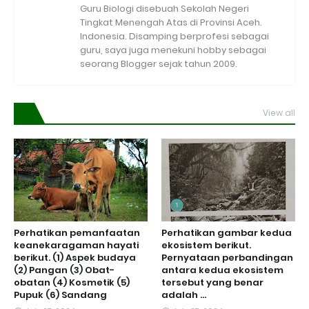
Guru Biologi disebuah Sekolah Negeri
Tingkat Menengah Atas di Provinsi Aceh.
Indonesia. Disamping berprofesi sebagai
guru, saya juga menekuni hobby sebagai
seorang Blogger sejak tahun 2009.
View all
Perhatikan pemanfaatan
Perhatikan gambar kedua
keanekaragaman hayati
ekosistem berikut.
berikut. (1) Aspek budaya
Pernyataan perbandingan
(2) Pangan (3) Obat-
antara kedua ekosistem
obatan (4) Kosmetik (5)
tersebut yang benar
Pupuk (6) Sandang
adalah ...