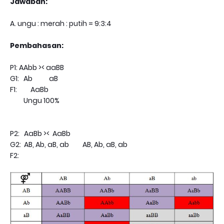
Jawaban:
A. ungu : merah : putih = 9:3:4
Pembahasan:
P1: AAbb >< aaBB
G1: Ab aB
F1: AaBb
Ungu 100%
P2: AaBb >< AaBb
G2: AB, Ab, aB, ab AB, Ab, aB, ab
F2: