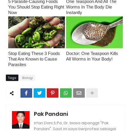
5 Parasite-Causing Foods
One Teaspoon And All The
You Should Stop Eating Right
Worms In The Body Die
Now
Instantly
Stop Eating These 3 Foods
Doctor: One Teaspoon Kills
That Are Known to Cause
All Worms in Your Body!
Parasites
Tags
Biologi
Pak Pandani
Irfan Dani,S.Pd.,Gr. biasa dipanggil "Pak
Pandani". Saat ini saya berprofesi sebagai