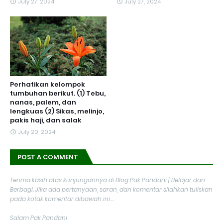
July 27, 2024
July 27, 2024
Perhatikan kelompok
tumbuhan berikut. (1) Tebu,
nanas, palem, dan
lengkuas (2) Sikas, melinjo,
pakis haji, dan salak
July 20, 2024
POST A COMMENT
Terima kasih atas kunjungannya di Blog Pak Pandani | Belajar dan
Berbagi. Jika ada pertanyaan, saran, dan komentar silahkan tuliskan
pada kotak komentar dibawah ini....
Salam Pak Pandani