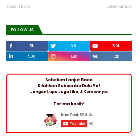
Lebih baru
Lebih lama
FOLLOW US
5k
3.1k
5.9k
500
1.8k
1.2k
Sebelum Lanjut Baca
Silahkan Subscribe Dulu Ya!
Jangan Lupa Juga Like, & Komennya.
Terima kasih!