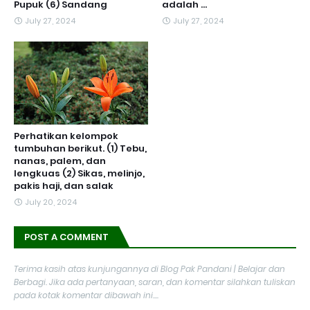
Pupuk (6) Sandang
adalah ...
July 27, 2024
July 27, 2024
Perhatikan kelompok
tumbuhan berikut. (1) Tebu,
nanas, palem, dan
lengkuas (2) Sikas, melinjo,
pakis haji, dan salak
July 20, 2024
POST A COMMENT
Terima kasih atas kunjungannya di Blog Pak Pandani | Belajar dan
Berbagi. Jika ada pertanyaan, saran, dan komentar silahkan tuliskan
pada kotak komentar dibawah ini....