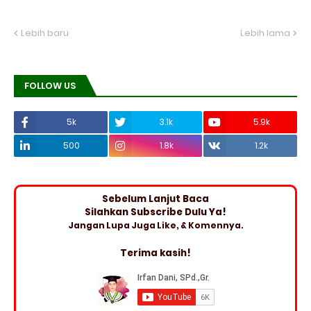
Lebih baru
Lebih lama
FOLLOW US
5k
3.1k
5.9k
500
1.8k
1.2k
Sebelum Lanjut Baca
Silahkan Subscribe Dulu Ya!
Jangan Lupa Juga Like, & Komennya.
Terima kasih!