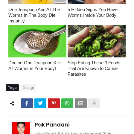
One Teaspoon And All The
5 Hidden Signs You Have
Worms In The Body Die
Worms Inside Your Body
Instantly
Doctor: One Teaspoon Kills
Stop Eating These 3 Foods
All Worms in Your Body!
That Are Known to Cause
Parasites
Tags
Biologi
Pak Pandani
Irfan Dani,S.Pd.,Gr. biasa dipanggil "Pak