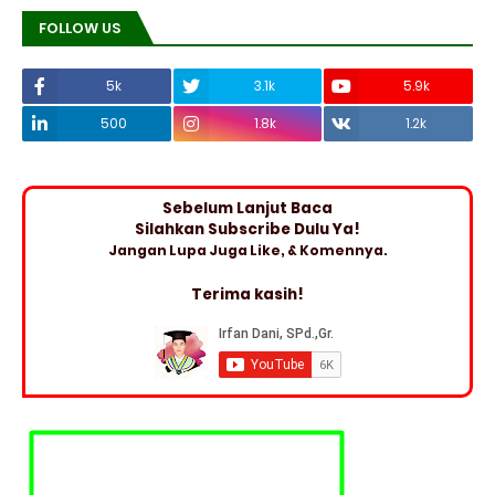
FOLLOW US
5k
3.1k
5.9k
500
1.8k
1.2k
Sebelum Lanjut Baca
Silahkan Subscribe Dulu Ya!
Jangan Lupa Juga Like, & Komennya.
Terima kasih!