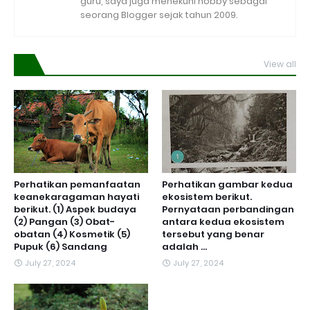
guru, saya juga menekuni hobby sebagai
seorang Blogger sejak tahun 2009.
View all
Perhatikan pemanfaatan
Perhatikan gambar kedua
keanekaragaman hayati
ekosistem berikut.
berikut. (1) Aspek budaya
Pernyataan perbandingan
(2) Pangan (3) Obat-
antara kedua ekosistem
obatan (4) Kosmetik (5)
tersebut yang benar
Pupuk (6) Sandang
adalah ...
July 27, 2024
July 27, 2024