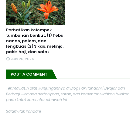
Perhatikan kelompok
tumbuhan berikut. (1) Tebu,
nanas, palem, dan
lengkuas (2) Sikas, melinjo,
pakis haji, dan salak
July 20, 2024
POST A COMMENT
Terima kasih atas kunjungannya di Blog Pak Pandani | Belajar dan
Berbagi. Jika ada pertanyaan, saran, dan komentar silahkan tuliskan
pada kotak komentar dibawah ini....
Salam Pak Pandani