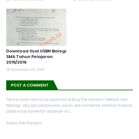
Download Soal USBN Biologi
SMA Tahun Pelajaran
2015/2016
November 09, 2018
POST A COMMENT
Terima kasih atas kunjungannya di Blog Pak Pandani | Belajar dan
Berbagi. Jika ada pertanyaan, saran, dan komentar silahkan tuliskan
pada kotak komentar dibawah ini....
Salam Pak Pandani