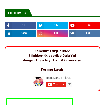
FOLLOW US
5k
3.1k
5.9k
500
1.8k
1.2k
Sebelum Lanjut Baca
Silahkan Subscribe Dulu Ya!
Jangan Lupa Juga Like, & Komennya.
Terima kasih!