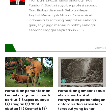
Irfan Dani,S.Pd.,Gr. biasa dipanggil "Pak
Pandani". Saat ini saya berprofesi sebagai
Guru Biologi disebuah Sekolah Negeri
Tingkat Menengah Atas di Provinsi Aceh.
Indonesia. Disamping berprofesi sebagai
guru, saya juga menekuni hobby sebagai
seorang Blogger sejak tahun 2009.
View all
Perhatikan pemanfaatan
Perhatikan gambar kedua
keanekaragaman hayati
ekosistem berikut.
berikut. (1) Aspek budaya
Pernyataan perbandingan
(2) Pangan (3) Obat-
antara kedua ekosistem
obatan (4) Kosmetik (5)
tersebut yang benar