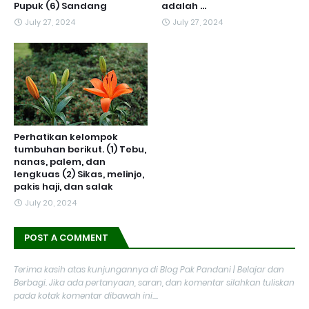
Pupuk (6) Sandang
adalah ...
July 27, 2024
July 27, 2024
Perhatikan kelompok
tumbuhan berikut. (1) Tebu,
nanas, palem, dan
lengkuas (2) Sikas, melinjo,
pakis haji, dan salak
July 20, 2024
POST A COMMENT
Terima kasih atas kunjungannya di Blog Pak Pandani | Belajar dan
Berbagi. Jika ada pertanyaan, saran, dan komentar silahkan tuliskan
pada kotak komentar dibawah ini....