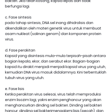
bakteri. Jika telah kosong, kapsid lepas dan tidak
berfungsi lagi.
c. Fase sintesis
pada tahap sintesis, DNA sel inang dihidrolisis dan
dikendalikan oleh materi genetik virus untuk membuat
asam nukleat (salinan genom) dan komponen protein
virus.
d. Fase perakitan
Kapsid yang disintesis mula-mula terpisah-pisah antara
bagian kepala, ekor, dan serabut ekor. Bagian-bagian
kapsid itu dirakit menjadi menjadi kapsid virus yang utuh,
kemudian DNA virus masuk didalamnya. Kini terbentuklah
tubuh virus yang utuh.
e. Fase lisis
Ketika perakitan virus selesai, virus telah memproduksi
enzim lisozim lagi, yakni enzim penghancur yang akan
menghancurkan dinding sel bakteri. Dinding sel bakteri
hancur, dinding sel bakterimengalami lisis (pecah), dan