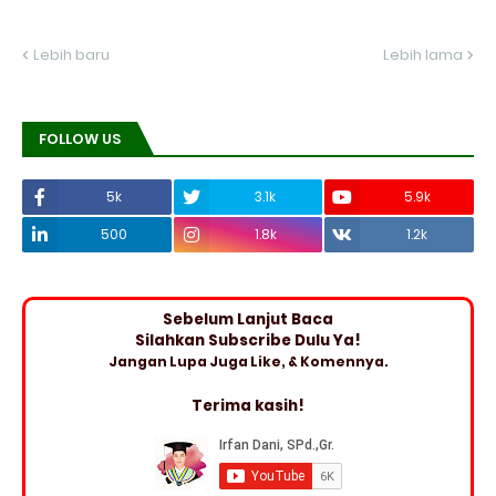
Lebih baru
Lebih lama
FOLLOW US
5k
3.1k
5.9k
500
1.8k
1.2k
Sebelum Lanjut Baca
Silahkan Subscribe Dulu Ya!
Jangan Lupa Juga Like, & Komennya.
Terima kasih!