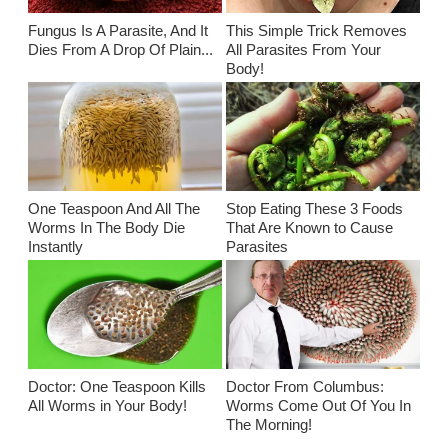
Fungus Is A Parasite, And It
This Simple Trick Removes
Dies From A Drop Of Plain...
All Parasites From Your
Body!
One Teaspoon And All The
Stop Eating These 3 Foods
Worms In The Body Die
That Are Known to Cause
Instantly
Parasites
Doctor: One Teaspoon Kills
Doctor From Columbus:
All Worms in Your Body!
Worms Come Out Of You In
The Morning!