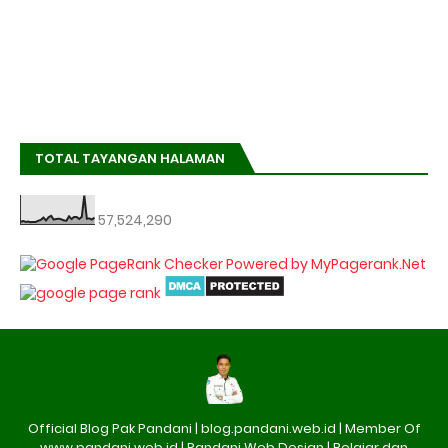
TOTAL TAYANGAN HALAMAN
57,524,290
Official Blog Pak Pandani | blog.pandani.web.id | Member Of
www.pandani.web.id | Pandani Web Design | Belajar dan