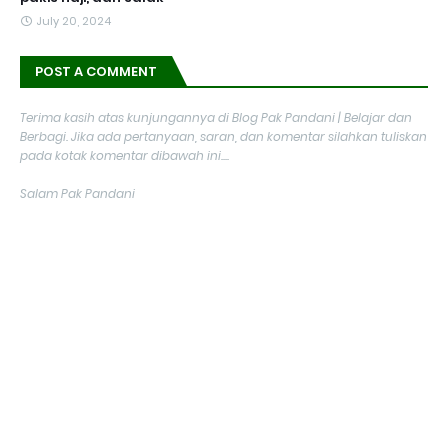
July 20, 2024
POST A COMMENT
Terima kasih atas kunjungannya di Blog Pak Pandani | Belajar dan
Berbagi. Jika ada pertanyaan, saran, dan komentar silahkan tuliskan
pada kotak komentar dibawah ini....
Salam Pak Pandani