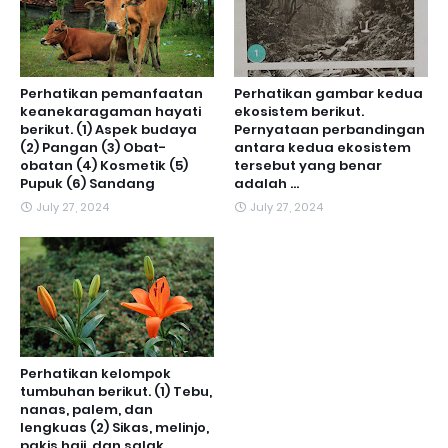
Perhatikan pemanfaatan
Perhatikan gambar kedua
keanekaragaman hayati
ekosistem berikut.
berikut. (1) Aspek budaya
Pernyataan perbandingan
(2) Pangan (3) Obat-
antara kedua ekosistem
obatan (4) Kosmetik (5)
tersebut yang benar
Pupuk (6) Sandang
adalah ...
July 27, 2024
July 27, 2024
Perhatikan kelompok
tumbuhan berikut. (1) Tebu,
nanas, palem, dan
lengkuas (2) Sikas, melinjo,
pakis haji, dan salak