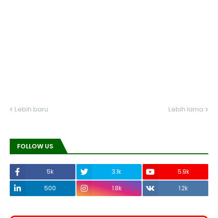
Lebih baru
Lebih lama
FOLLOW US
5k
3.1k
5.9k
500
1.8k
1.2k