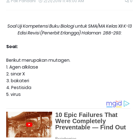
Pak Pandani
2/21/2019 11:46:00 AM
0
Soal Uji Kompetensi Buku Biologi untuk SMA/MA Kelas XII K-13
Edisi Revisi (Penerbit Erlangga) Halaman 288-293:
Soal:
Berikut merupakan mutagen.
1. Agen alkilase
2. sinar X
3. bakateri
4. Pestisida
5. virus