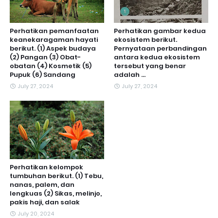
Perhatikan pemanfaatan
Perhatikan gambar kedua
keanekaragaman hayati
ekosistem berikut.
berikut. (1) Aspek budaya
Pernyataan perbandingan
(2) Pangan (3) Obat-
antara kedua ekosistem
obatan (4) Kosmetik (5)
tersebut yang benar
Pupuk (6) Sandang
adalah ...
July 27, 2024
July 27, 2024
Perhatikan kelompok
tumbuhan berikut. (1) Tebu,
nanas, palem, dan
lengkuas (2) Sikas, melinjo,
pakis haji, dan salak
July 20, 2024