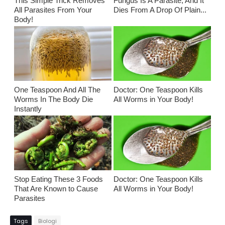
This Simple Trick Removes
Fungus Is A Parasite, And It
All Parasites From Your
Dies From A Drop Of Plain...
Body!
One Teaspoon And All The
Doctor: One Teaspoon Kills
Worms In The Body Die
All Worms in Your Body!
Instantly
Stop Eating These 3 Foods
Doctor: One Teaspoon Kills
That Are Known to Cause
All Worms in Your Body!
Parasites
Tags
Biologi