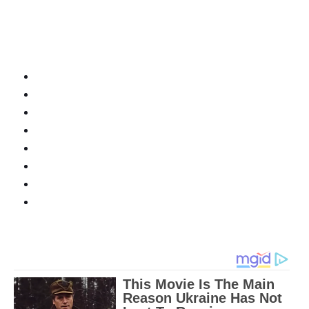
B. 1,4, dan 6
Pembahasan:
Contoh Mutagen kimiawi:
Pestisida
Asam nitrit
Agen alkilase
Benzopyrene
Zat digitonin dan kalkosin
Akridin
5-Bromourasil
Asam nitrat
*Baca buku halaman 278