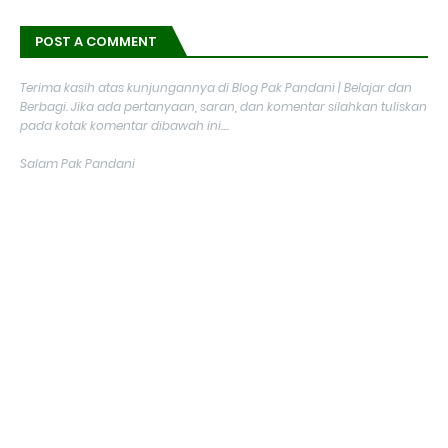
POST A COMMENT
Terima kasih atas kunjungannya di Blog Pak Pandani | Belajar dan
Berbagi. Jika ada pertanyaan, saran, dan komentar silahkan tuliskan
pada kotak komentar dibawah ini....
Salam Pak Pandani