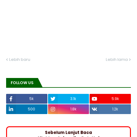
Lebih baru
Lebih lama
FOLLOW US
5k
3.1k
5.9k
500
1.8k
1.2k
Sebelum Lanjut Baca