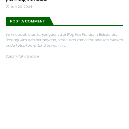
July 20, 2024
POST A COMMENT
Terima kasih atas kunjungannya di Blog Pak Pandani | Belajar dan
Berbagi. Jika ada pertanyaan, saran, dan komentar silahkan tuliskan
pada kotak komentar dibawah ini....
Salam Pak Pandani