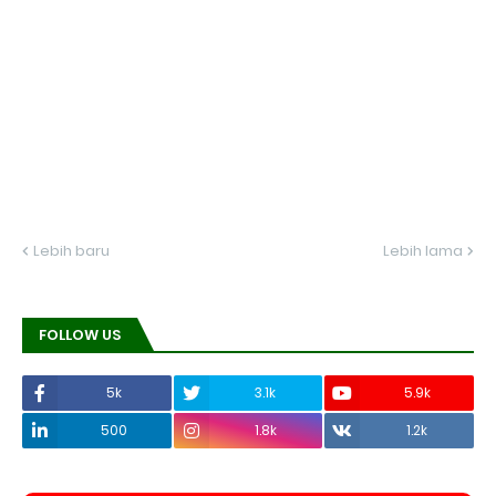
Lebih baru
Lebih lama
FOLLOW US
5k
3.1k
5.9k
500
1.8k
1.2k