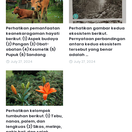
Perhatikan pemanfaatan
Perhatikan gambar kedua
keanekaragaman hayati
ekosistem berikut.
berikut. (1) Aspek budaya
Pernyataan perbandingan
(2) Pangan (3) Obat-
antara kedua ekosistem
obatan (4) Kosmetik (5)
tersebut yang benar
Pupuk (6) Sandang
adalah ...
July 27, 2024
July 27, 2024
Perhatikan kelompok
tumbuhan berikut. (1) Tebu,
nanas, palem, dan
lengkuas (2) Sikas, melinjo,
pakis haji, dan salak