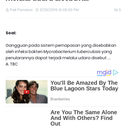
Pak Pandani
3/28/2019 10:06:00 PM
0
Soal:
Gangguan pada sistem pernapasan yang disebabkan
oleh infeksi bakteri
Mycrobacterium tuberculosis
yang
penularannya dapat terjadi melalui udara disebut ....
A.
TBC