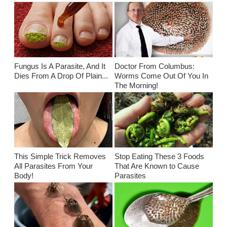
Fungus Is A Parasite, And It
Doctor From Columbus:
Dies From A Drop Of Plain...
Worms Come Out Of You In
The Morning!
This Simple Trick Removes
Stop Eating These 3 Foods
All Parasites From Your
That Are Known to Cause
Body!
Parasites