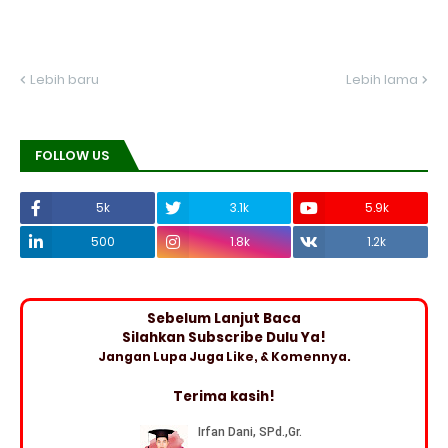
Lebih baru
Lebih lama
FOLLOW US
5k
3.1k
5.9k
500
1.8k
1.2k
Sebelum Lanjut Baca
Silahkan Subscribe Dulu Ya!
Jangan Lupa Juga Like, & Komennya.
Terima kasih!