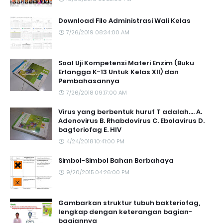
Download File Administrasi Wali Kelas
7/26/2019 08:34:00 AM
Soal Uji Kompetensi Materi Enzim (Buku
Erlangga K-13 Untuk Kelas XII) dan
Pembahasannya
7/26/2018 09:17:00 AM
Virus yang berbentuk huruf T adalah.... A.
Adenovirus B. Rhabdovirus C. Ebolavirus D.
bagteriofag E. HIV
4/24/2018 10:41:00 PM
Simbol-Simbol Bahan Berbahaya
9/20/2015 04:26:00 PM
Gambarkan struktur tubuh bakteriofag,
lengkap dengan keterangan bagian-
bagiannya