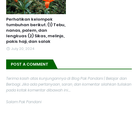
Perhatikan kelompok
tumbuhan berikut. (1) Tebu,
nanas, palem, dan
lengkuas (2) Sikas, melinjo,
pakis haji, dan salak
July 20, 2024
POST A COMMENT
Terima kasih atas kunjungannya di Blog Pak Pandani | Belajar dan
Berbagi. Jika ada pertanyaan, saran, dan komentar silahkan tuliskan
pada kotak komentar dibawah ini....
Salam Pak Pandani