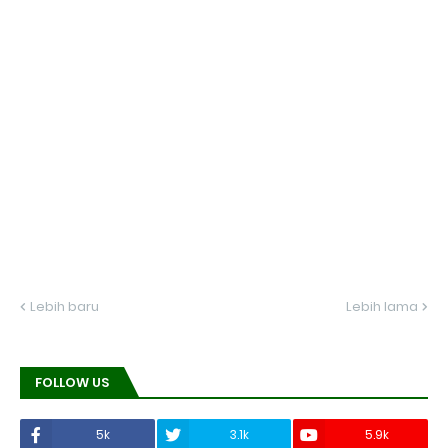
Lebih baru
Lebih lama
FOLLOW US
5k
3.1k
5.9k