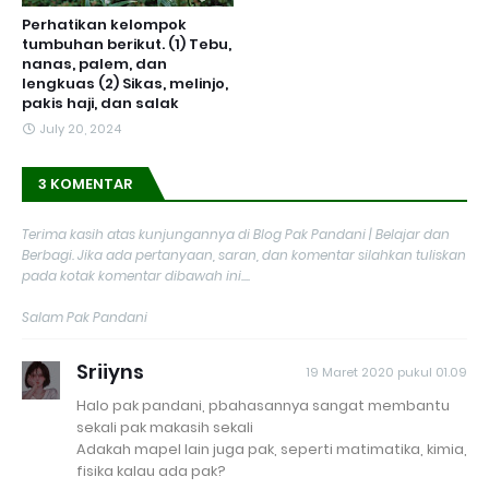
Perhatikan kelompok
tumbuhan berikut. (1) Tebu,
nanas, palem, dan
lengkuas (2) Sikas, melinjo,
pakis haji, dan salak
July 20, 2024
3 KOMENTAR
Terima kasih atas kunjungannya di Blog Pak Pandani | Belajar dan
Berbagi. Jika ada pertanyaan, saran, dan komentar silahkan tuliskan
pada kotak komentar dibawah ini....
Salam Pak Pandani
Sriiyns
19 Maret 2020 pukul 01.09
Halo pak pandani, pbahasannya sangat membantu
sekali pak makasih sekali
Adakah mapel lain juga pak, seperti matimatika, kimia,
fisika kalau ada pak?