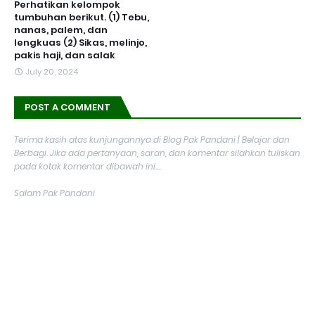
Perhatikan kelompok
tumbuhan berikut. (1) Tebu,
nanas, palem, dan
lengkuas (2) Sikas, melinjo,
pakis haji, dan salak
July 20, 2024
POST A COMMENT
Terima kasih atas kunjungannya di Blog Pak Pandani | Belajar dan
Berbagi. Jika ada pertanyaan, saran, dan komentar silahkan tuliskan
pada kotak komentar dibawah ini....
Salam Pak Pandani