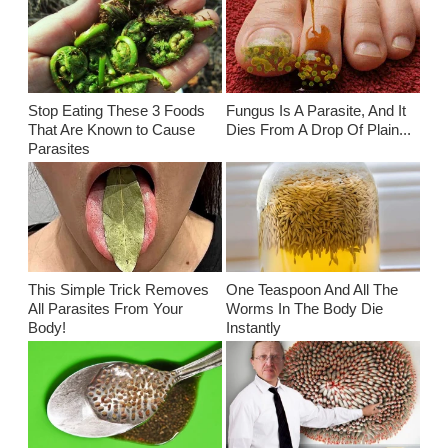
Stop Eating These 3 Foods
Fungus Is A Parasite, And It
That Are Known to Cause
Dies From A Drop Of Plain...
Parasites
This Simple Trick Removes
One Teaspoon And All The
All Parasites From Your
Worms In The Body Die
Body!
Instantly