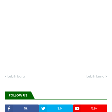
Lebih baru
Lebih lama
FOLLOW US
5k
3.1k
5.9k