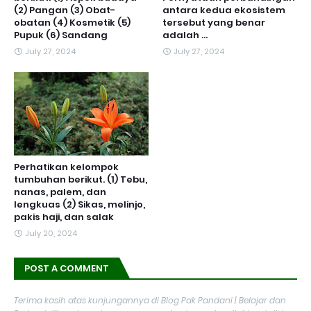
(2) Pangan (3) Obat-
antara kedua ekosistem
obatan (4) Kosmetik (5)
tersebut yang benar
Pupuk (6) Sandang
adalah ...
July 27, 2024
July 27, 2024
Perhatikan kelompok
tumbuhan berikut. (1) Tebu,
nanas, palem, dan
lengkuas (2) Sikas, melinjo,
pakis haji, dan salak
July 20, 2024
POST A COMMENT
Terima kasih atas kunjungannya di Blog Pak Pandani | Belajar dan