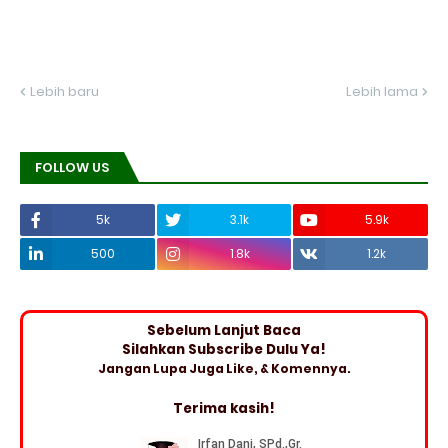
Lebih baru
Lebih lama
FOLLOW US
5k
3.1k
5.9k
500
1.8k
1.2k
Sebelum Lanjut Baca
Silahkan Subscribe Dulu Ya!
Jangan Lupa Juga Like, & Komennya.
Terima kasih!