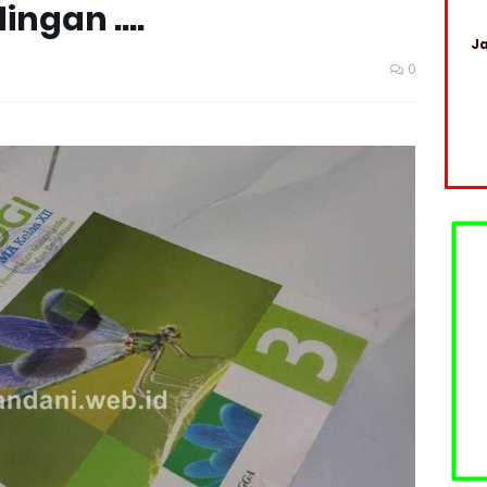
ngan ....
Ja
0