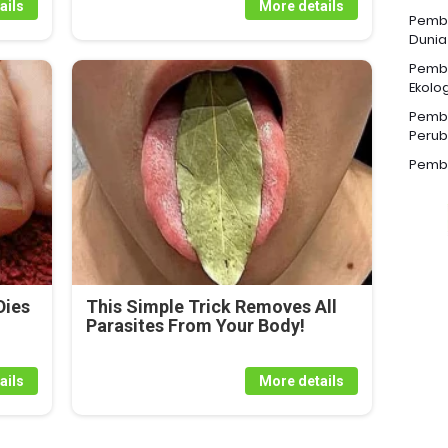
ails
More details
Pemba
Dunia
Pemba
Ekolog
Pemba
Perub
Pemba
Dies
This Simple Trick Removes All
Parasites From Your Body!
ails
More details