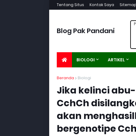
Tentang Situs
Kontak Saya
Sitema
P
Blog Pak Pandani
BIOLOGI
ARTIKEL
Beranda
Biologi
Jika kelinci ab
CchCh disilang
akan menghasil
bergenotipe Cc