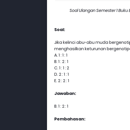
Soal Ulangan Semester 1 Buku B
Soal:
Jika kelinci abu-abu muda bergenoti
menghasilkan keturunan bergenotip
A. 1 : 1 : 1
B. 1 : 2 : 1
C. 1 : 1 : 2
D. 2 : 1 : 1
E. 2 : 2 : 1
Jawaban:
B. 1 : 2 : 1
Pembahasan: