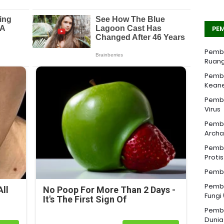
PEM
Pemba
Ruang
Pemba
Kean
Pemba
Virus
Pemba
Archa
Pemba
Proti
Pemba
Pemba
ll
No Poop For More Than 2 Days -
Fungi
It's The First Sign Of
Pemba
Dunia