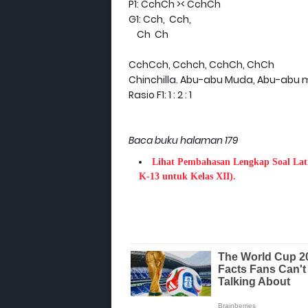
P1: CchCh >< CchCh
G1: Cch,
Cch,
Ch
Ch
CchCch, Cchch, CchCh, ChCh
Chinchilla. Abu-abu Muda, Abu-abu
Rasio F1: 1 : 2 : 1
Baca buku halaman 179
Lihat Pembahasan Lengkap Soal Lat
K-13 untuk Kelas XII).