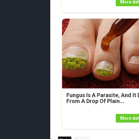
More det
Fungus Is A Parasite, And It 
From A Drop Of Plain...
More det