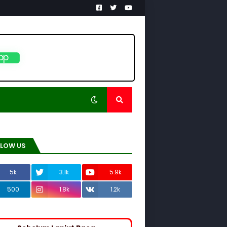
pp
LLOW US
5k
3.1k
5.9k
500
1.8k
1.2k