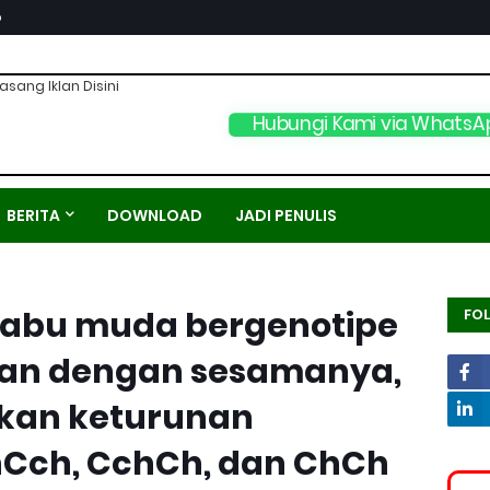
p
asang Iklan Disini
Hubungi Kami via WhatsA
BERITA
DOWNLOAD
JADI PENULIS
u-abu muda bergenotipe
FO
kan dengan sesamanya,
kan keturunan
hCch, CchCh, dan ChCh