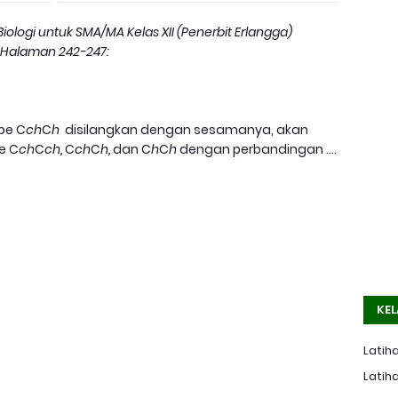
iologi untuk SMA/MA Kelas XII (Penerbit Erlangga)
Halaman 242-247:
pe C
ch
C
h
disilangkan dengan sesamanya, akan
e C
ch
C
ch,
C
ch
C
h,
dan
C
h
C
h
dengan perbandingan ....
KEL
Latiha
Latiha