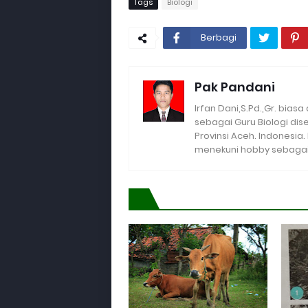
Tags
Biologi
Berbagi
Pak Pandani
Irfan Dani,S.Pd.,Gr. biasa
sebagai Guru Biologi di
Provinsi Aceh. Indonesia
menekuni hobby sebagai 