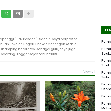
PEM
 dipanggil "Pak Pandani". Saat ini saya berprofesi
Pemba
sebuah Sekolah Negeri Tingkat Menengah Atas di
Pemba
. Disamping berprofesi sebagai guru, saya juga
Struk
seorang Blogger sejak tahun 2009.
Pemba
Struk
View all
Pemba
Siste
Pemba
Sitem 
Pemba
Pemba
Makan