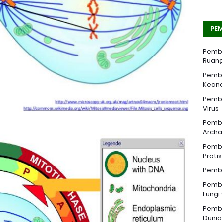
PEM
Pemba
Ruang
Pemba
Kean
Pemba
Virus
Pemba
Archa
Pemba
Proti
Pemba
Pemba
Fungi
Pemba
Dunia