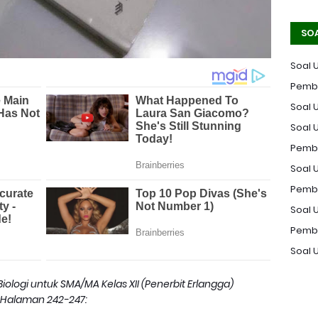
SO
Soal 
Pemba
Soal U
Soal 
Pemba
Soal U
Pemba
Soal 
Pemba
Soal 
iologi untuk SMA/MA Kelas XII (Penerbit Erlangga)
Halaman 242-247: