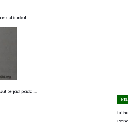
 sel berikut.
 terjadi pada ....
KEL
Latiha
Latiha