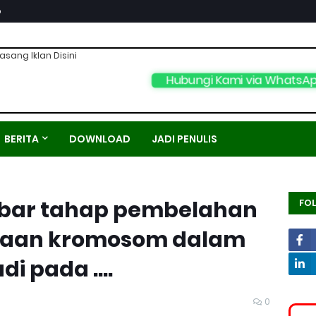
p
asang Iklan Disini
Hubungi Kami via WhatsA
BERITA
DOWNLOAD
JADI PENULIS
bar tahap pembelahan
FO
adaan kromosom dalam
di pada ....
0