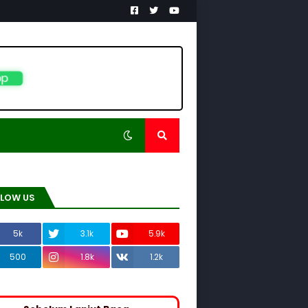
pp
LLOW US
5k
3.1k
5.9k
500
1.8k
1.2k