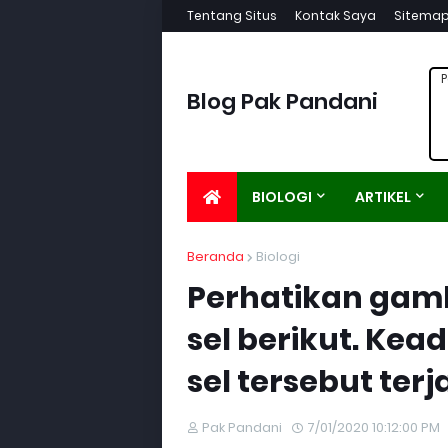
Tentang Situs
Kontak Saya
Sitema
P
Blog Pak Pandani
BIOLOGI
ARTIKEL
Beranda
Biologi
Perhatikan gam
sel berikut. Ke
sel tersebut terja
Pak Pandani
7/01/2020 10:12:00 PM