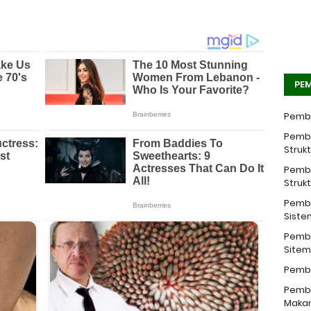
PEM
Pemba
Pemba
Struk
Pemba
Struk
Pemba
Siste
Pemba
Sitem 
Pemba
Pemba
Makan