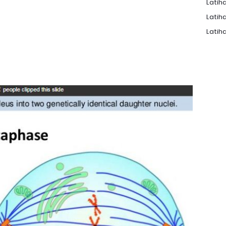
Latiha
Latiha
Latiha