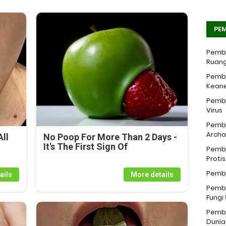
PEM
Pemba
Ruang
Pemba
Kean
Pemba
Virus
Pemba
Archa
ll
No Poop For More Than 2 Days -
It's The First Sign Of
Pemba
Proti
Pemba
ails
More details
Pemba
Fungi
Pemba
Dunia