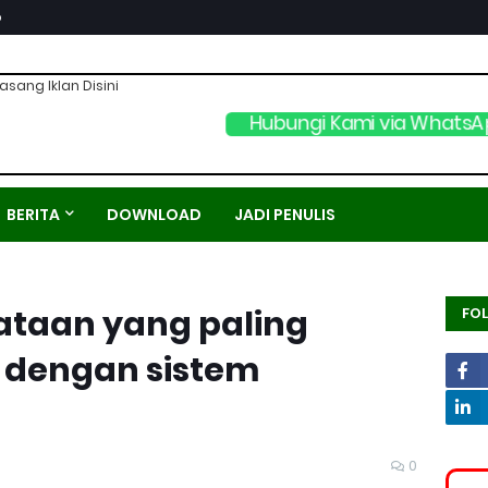
p
asang Iklan Disini
Hubungi Kami via WhatsA
BERITA
DOWNLOAD
JADI PENULIS
taan yang paling
FO
 dengan sistem
0