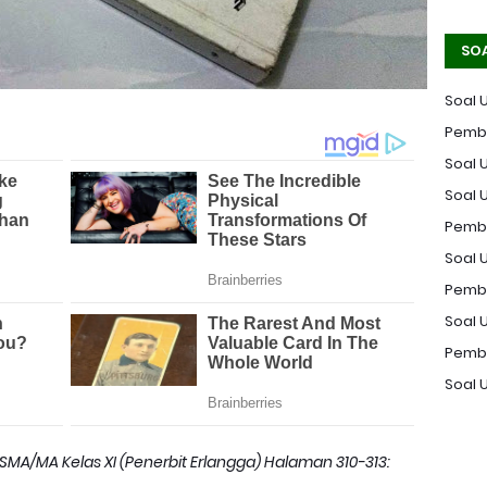
SO
Soal 
Pemba
Soal U
Soal 
Pemba
Soal U
Pemba
Soal 
Pemba
Soal 
 SMA/MA Kelas XI (Penerbit Erlangga) Halaman 310-313: