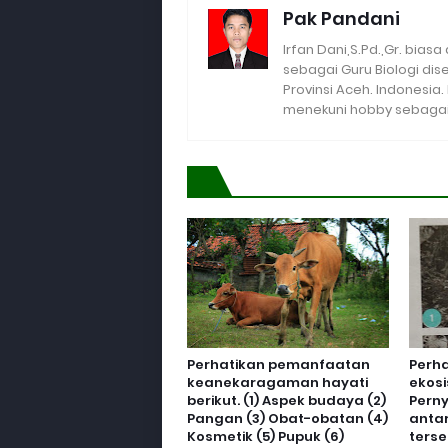
Pak Pandani
Irfan Dani,S.Pd.,Gr. biasa
sebagai Guru Biologi di
Provinsi Aceh. Indonesia
menekuni hobby sebagai 
Perhatikan pemanfaatan
Perh
keanekaragaman hayati
ekosi
berikut. (1) Aspek budaya (2)
Pern
Pangan (3) Obat-obatan (4)
anta
Kosmetik (5) Pupuk (6)
terse