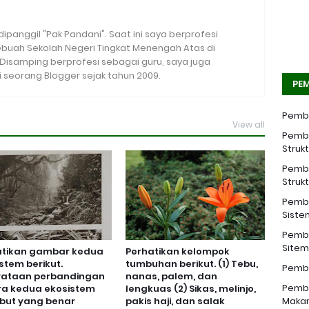
 dipanggil "Pak Pandani". Saat ini saya berprofesi
sebuah Sekolah Negeri Tingkat Menengah Atas di
. Disamping berprofesi sebagai guru, saya juga
seorang Blogger sejak tahun 2009.
PEM
Pemba
View all
Pemba
Struk
Pemba
Struk
Pemba
Siste
Pemba
Sitem 
atikan gambar kedua
Perhatikan kelompok
stem berikut.
tumbuhan berikut. (1) Tebu,
Pemba
yataan perbandingan
nanas, palem, dan
Pemba
ra kedua ekosistem
lengkuas (2) Sikas, melinjo,
but yang benar
pakis haji, dan salak
Makan