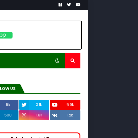
pp
LLOW US
5k
3.1k
5.9k
500
1.8k
1.2k