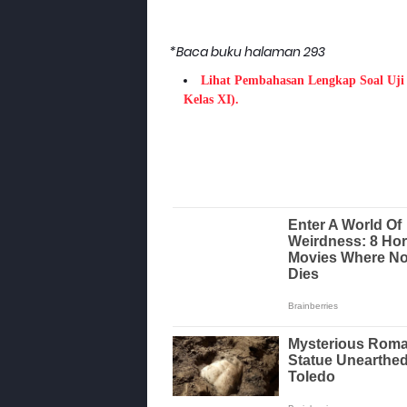
*Baca buku halaman 293
Lihat Pembahasan Lengkap Soal Uji
Kelas XI).