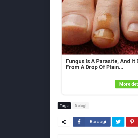
Fungus Is A Parasite, And It 
From A Drop Of Plain...
More det
Tags
Biologi
Berbagi