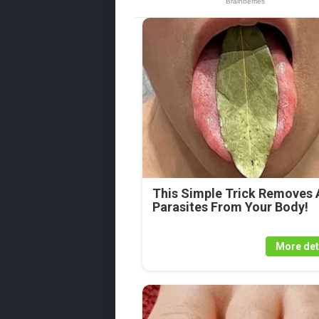
This Simple Trick Removes A
Parasites From Your Body!
More det