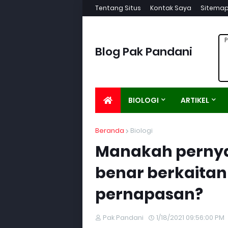
Tentang Situs
Kontak Saya
Sitema
P
Blog Pak Pandani
BIOLOGI
ARTIKEL
Beranda
Biologi
Manakah pernya
benar berkaitan
pernapasan?
Pak Pandani
1/18/2021 09:56:00 PM