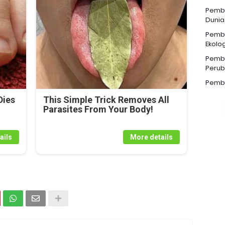
Pemba
Dunia
Pemba
Ekolog
Pemba
Perub
Pemba
Dies
This Simple Trick Removes All
Parasites From Your Body!
ails
More details