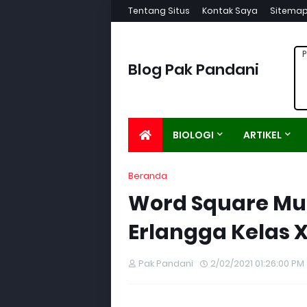
Tentang Situs
Kontak Saya
Sitema
P
Blog Pak Pandani
BIOLOGI
ARTIKEL
Beranda
Word Square Mut
Erlangga Kelas X
Pak Pandani
2/02/2021 01:26:00 PM