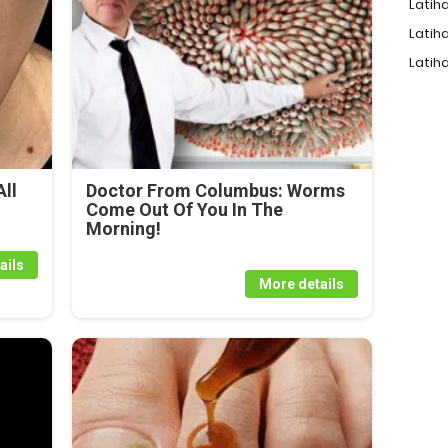
Latiha
Latiha
Latiha
ll
Doctor From Columbus: Worms
Come Out Of You In The
Morning!
ails
More details