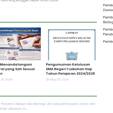
seorang Blogger sejak tahun 2009.
Pemba
Dunia
Pemba
Ekolog
Pemba
Perub
Pemba
 Menandatangani
Pengumuman Kelulusan
ai yang Sah Sesuai
SMA Negeri 1 Labuhan Haji
an
Tahun Pelajaran 2024/2025
l 01, 2026
May 05, 2025
 Pandani | Belajar dan Berbagi. Jika ada pertanyaan, saran, dan
tar dibawah ini....