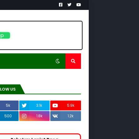
pp
LLOW US
5k
3.1k
5.9k
500
1.8k
1.2k