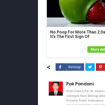
No Poop For More Than 2 Da
It's The First Sign Of
More det
Berbagi
Pak Pandani
Irfan Dani,S.Pd.,Gr. biasa
sebagai Guru Biologi di
Provinsi Aceh. Indonesia