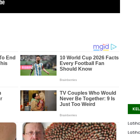
KEL
Latiha
Latiha