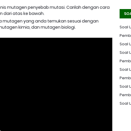
enis mutagen penyebab mutasi. Carilah dengan cara
n dari atas ke bawah.
SO
a mutagen yang anda temukan sesuai dengan
utagen kimia, dan mutagen biologi.
Soal 
Pemba
Soal U
Soal 
Pemba
Soal U
Pemba
Soal 
Pemba
Soal 