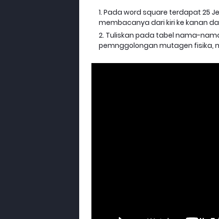
Pada word square terdapat 25 J
membacanya dari kiri ke kanan da
Tuliskan pada tabel nama-nam
pemnggolongan mutagen fisika, m