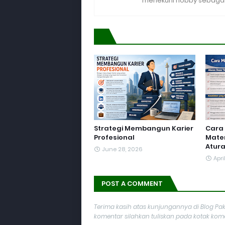
menekuni hobby sebagai 
Strategi Membangun Karier
Cara
Profesional
Mater
Atur
June 28, 2026
Apri
POST A COMMENT
Terima kasih atas kunjungannya di Blog Pak
komentar silahkan tuliskan pada kotak komen