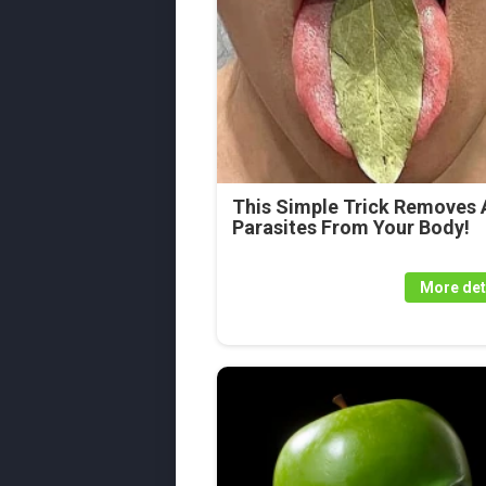
This Simple Trick Removes A
Parasites From Your Body!
More det