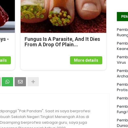
PEM
Pemba
Ruang
ys -
Fungus Is A Parasite, And It Dies
Pemba
From A Drop Of Plain...
Kean
Pemba
ails
More details
Virus
Pemba
Archa
Pemba
Proti
Pemba
Pemba
 dipanggil "Pak Pandani". Saat ini saya berprofesi
Fungi
sebuah Sekolah Negeri Tingkat Menengah Atas di
Pemba
. Disamping berprofesi sebagai guru, saya juga
Dunia