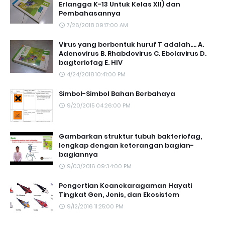
Erlangga K-13 Untuk Kelas XII) dan
Pembahasannya
7/26/2018 09:17:00 AM
Virus yang berbentuk huruf T adalah.... A.
Adenovirus B. Rhabdovirus C. Ebolavirus D.
bagteriofag E. HIV
4/24/2018 10:41:00 PM
Simbol-Simbol Bahan Berbahaya
9/20/2015 04:26:00 PM
Gambarkan struktur tubuh bakteriofag,
lengkap dengan keterangan bagian-
bagiannya
9/03/2016 09:34:00 PM
Pengertian Keanekaragaman Hayati
Tingkat Gen, Jenis, dan Ekosistem
9/12/2016 11:25:00 PM