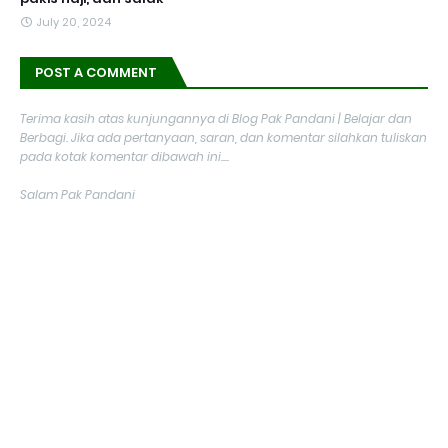
July 20, 2024
POST A COMMENT
Terima kasih atas kunjungannya di Blog Pak Pandani | Belajar dan
Berbagi. Jika ada pertanyaan, saran, dan komentar silahkan tuliskan
pada kotak komentar dibawah ini....
Salam Pak Pandani