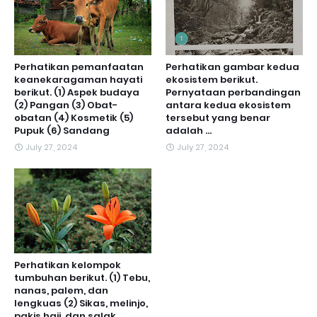
Perhatikan pemanfaatan
Perhatikan gambar kedua
keanekaragaman hayati
ekosistem berikut.
berikut. (1) Aspek budaya
Pernyataan perbandingan
(2) Pangan (3) Obat-
antara kedua ekosistem
obatan (4) Kosmetik (5)
tersebut yang benar
Pupuk (6) Sandang
adalah ...
July 27, 2024
July 27, 2024
Perhatikan kelompok
tumbuhan berikut. (1) Tebu,
nanas, palem, dan
lengkuas (2) Sikas, melinjo,
pakis haji, dan salak