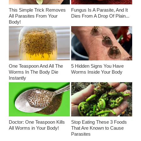
This Simple Trick Removes
Fungus Is A Parasite, And It
All Parasites From Your
Dies From A Drop Of Plain...
Body!
One Teaspoon And All The
5 Hidden Signs You Have
Worms In The Body Die
Worms Inside Your Body
Instantly
Doctor: One Teaspoon Kills
Stop Eating These 3 Foods
All Worms in Your Body!
That Are Known to Cause
Parasites