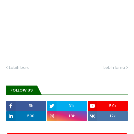
Lebih baru
Lebih lama
FOLLOW US
5k
3.1k
5.9k
500
1.8k
1.2k