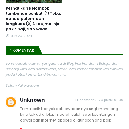
Perhatikan kelompok
tumbuhan berikut. (1) Tebu,
nanas, palem, dan
lengkuas (2) Sikas, melinjo,
pakis haji, dan salak
July 20, 2024
1 KOMENTAR
Terima kasih atas kunjungannya di Blog Pak Pandani | Belajar dan
Berbagi. Jika ada pertanyaan, saran, dan komentar silahkan tuliskan
pada kotak komentar dibawah ini....
Salam Pak Pandani
Unknown
1 Desember 2020 pukul 08.30
Trimakasih banyak pak jawaban nya sngt menolong
krna tdk ad di bku. Ini adlah salah satu keuntungan
gawai dan internet apabila di gunakan dng baik