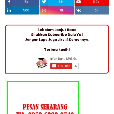
5k
3.1k
5.9k
500
1.8k
1.2k
Sebelum Lanjut Baca
Silahkan Subscribe Dulu Ya!
Jangan Lupa Juga Like, & Komennya.
Terima kasih!